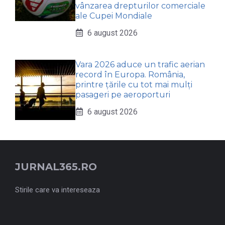
vânzarea drepturilor comerciale
ale Cupei Mondiale
6 august 2026
Vara 2026 aduce un trafic aerian
record în Europa. România,
printre țările cu tot mai mulți
pasageri pe aeroporturi
6 august 2026
JURNAL365.RO
Stirile care va intereseaza