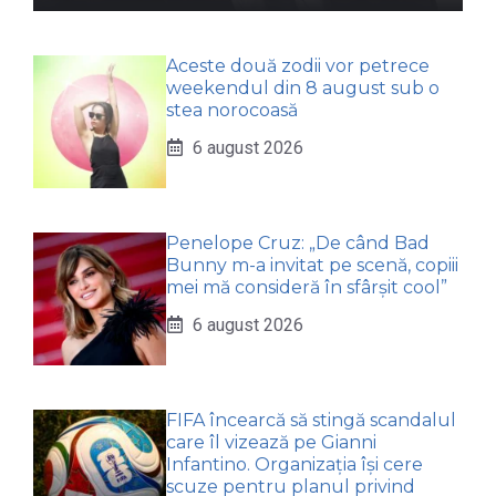
Aceste două zodii vor petrece
weekendul din 8 august sub o
stea norocoasă
6 august 2026
Penelope Cruz: „De când Bad
Bunny m-a invitat pe scenă, copiii
mei mă consideră în sfârșit cool”
6 august 2026
FIFA încearcă să stingă scandalul
care îl vizează pe Gianni
Infantino. Organizația își cere
scuze pentru planul privind