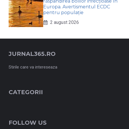
răspândirea bolilor infecțioase în
Europa. Avertismentul ECDC
pentru populație
2 august 2026
JURNAL365.RO
Stirile care va intereseaza
CATEGORII
FOLLOW US