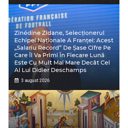
Zinédine Zidane, Selecționerul
Echipei Naționale A Franței: Acest
„salariu Record” De Șase Cifre Pe
Care Îl Va Primi În Fiecare Lună
Este Cu Mult Mai Mare Decât Cel
Al Lui Didier Deschamps
3 august 2026