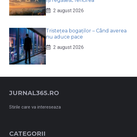
își regăsesc fericirea
2 august 2026
Tristețea bogaților – Când averea
nu aduce pace
2 august 2026
JURNAL365.RO
Stirile care va intereseaza
CATEGORII