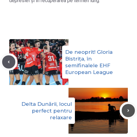
depresiei și în recuperarea pe termen lung.
De neoprit! Gloria
Bistrița, în
semifinalele EHF
European League
Delta Dunării, locul
perfect pentru
relaxare