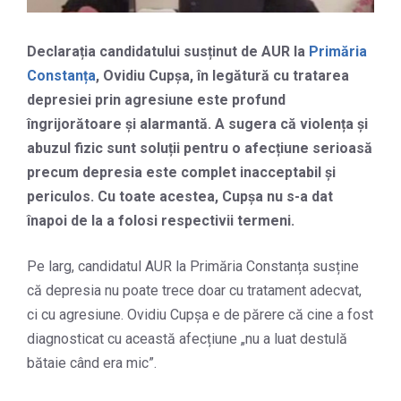
Declarația candidatului susținut de AUR la
Primăria
Constanța
, Ovidiu Cupșa, în legătură cu tratarea
depresiei prin agresiune este profund
îngrijorătoare și alarmantă. A sugera că violența și
abuzul fizic sunt soluții pentru o afecțiune serioasă
precum depresia este complet inacceptabil și
periculos. Cu toate acestea, Cupșa nu s-a dat
înapoi de la a folosi respectivii termeni.
Pe larg, candidatul AUR la Primăria Constanța susține
că depresia nu poate trece doar cu tratament adecvat,
ci cu agresiune. Ovidiu Cupșa e de părere că cine a fost
diagnosticat cu această afecțiune „nu a luat destulă
bătaie când era mic”.