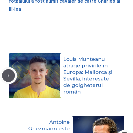
fotbalului a fost numit cavaler de către Charles al
III-lea
Louis Munteanu
atrage privirile în
Europa: Mallorca și
Sevilla, interesate
de golgheterul
român
Antoine
Griezmann este