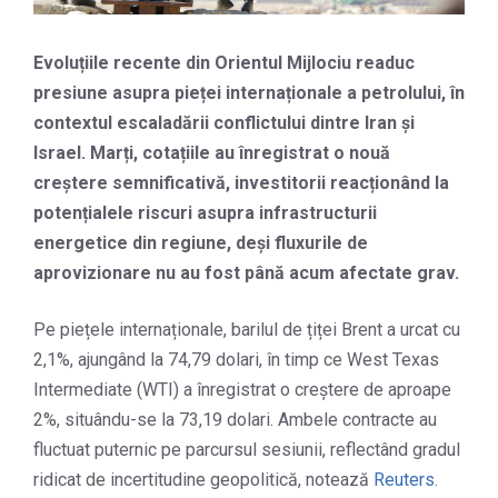
Evoluțiile recente din Orientul Mijlociu readuc
presiune asupra pieței internaționale a petrolului, în
contextul escaladării conflictului dintre Iran și
Israel. Marți, cotațiile au înregistrat o nouă
creștere semnificativă, investitorii reacționând la
potențialele riscuri asupra infrastructurii
energetice din regiune, deși fluxurile de
aprovizionare nu au fost până acum afectate grav.
Pe piețele internaționale, barilul de țiței Brent a urcat cu
2,1%, ajungând la 74,79 dolari, în timp ce West Texas
Intermediate (WTI) a înregistrat o creștere de aproape
2%, situându-se la 73,19 dolari. Ambele contracte au
fluctuat puternic pe parcursul sesiunii, reflectând gradul
ridicat de incertitudine geopolitică, notează
Reuters
.