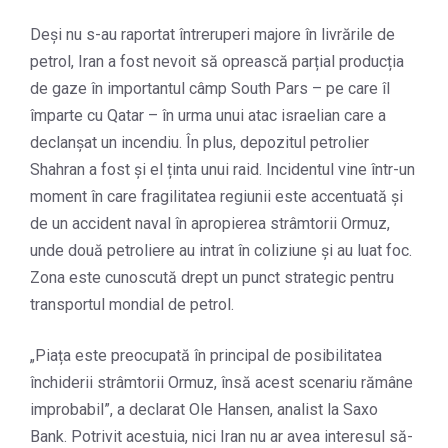
Deși nu s-au raportat întreruperi majore în livrările de
petrol, Iran a fost nevoit să oprească parțial producția
de gaze în importantul câmp South Pars – pe care îl
împarte cu Qatar – în urma unui atac israelian care a
declanșat un incendiu. În plus, depozitul petrolier
Shahran a fost și el ținta unui raid. Incidentul vine într-un
moment în care fragilitatea regiunii este accentuată și
de un accident naval în apropierea strâmtorii Ormuz,
unde două petroliere au intrat în coliziune și au luat foc.
Zona este cunoscută drept un punct strategic pentru
transportul mondial de petrol.
„Piața este preocupată în principal de posibilitatea
închiderii strâmtorii Ormuz, însă acest scenariu rămâne
improbabil”, a declarat Ole Hansen, analist la Saxo
Bank. Potrivit acestuia, nici Iran nu ar avea interesul să-