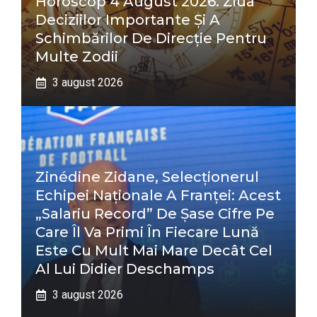
Horoscop 4 August 2026. Ziua
Deciziilor Importante Și A
Schimbărilor De Direcție Pentru
Multe Zodii
3 august 2026
Zinédine Zidane, Selecționerul
Echipei Naționale A Franței: Acest
„salariu Record” De Șase Cifre Pe
Care Îl Va Primi În Fiecare Lună
Este Cu Mult Mai Mare Decât Cel
Al Lui Didier Deschamps
3 august 2026