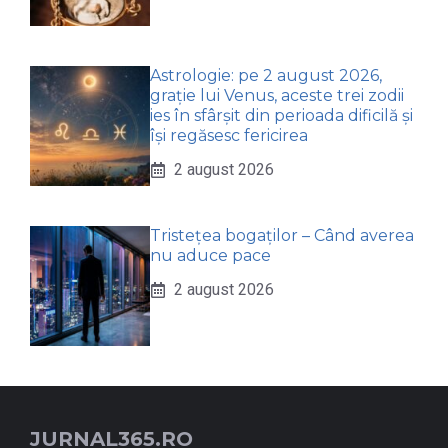
Astrologie: pe 2 august 2026,
grație lui Venus, aceste trei zodii
ies în sfârșit din perioada dificilă și
își regăsesc fericirea
2 august 2026
Tristețea bogaților – Când averea
nu aduce pace
2 august 2026
JURNAL365.RO