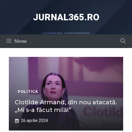
Sari
la
JURNAL365.RO
conținut
Menu
POLITICĂ
Clotilde Armand, din nou atacată.
„Mi s-a făcut milă!”
26 aprilie 2024