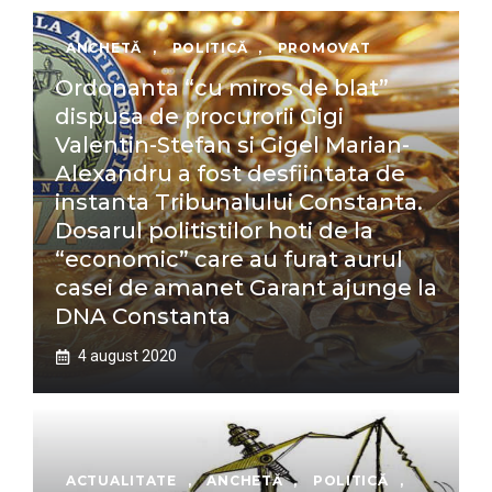
ANCHETĂ
,
POLITICĂ
,
PROMOVAT
Ordonanta “cu miros de blat”
dispusa de procurorii Gigi
Valentin-Stefan si Gigel Marian-
Alexandru a fost desfiintata de
instanta Tribunalului Constanta.
Dosarul politistilor hoti de la
“economic” care au furat aurul
casei de amanet Garant ajunge la
DNA Constanta
4 august 2020
ACTUALITATE
,
ANCHETĂ
,
POLITICĂ
,