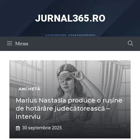
Sari
la
JURNAL365.RO
conținut
Menu
ANCHETĂ
Marius Nastasia produce o rușine
de hotărâre judecătorească –
Interviu
30 septembrie 2025