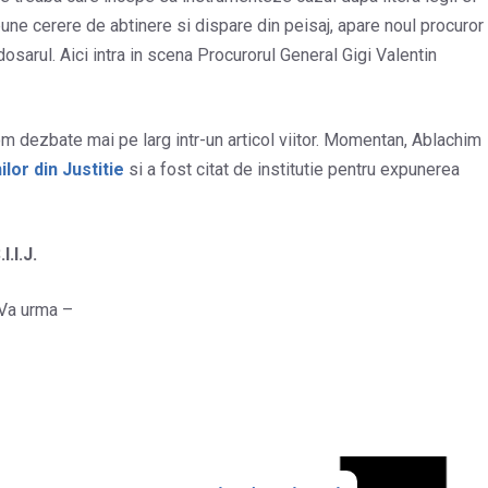
une cerere de abtinere si dispare din peisaj, apare noul procuror
osarul. Aici intra in scena Procurorul General Gigi Valentin
vom dezbate mai pe larg intr-un articol viitor. Momentan, Ablachim
lor din Justitie
si a fost citat de institutie pentru expunerea
.I.I.J.
Va urma –