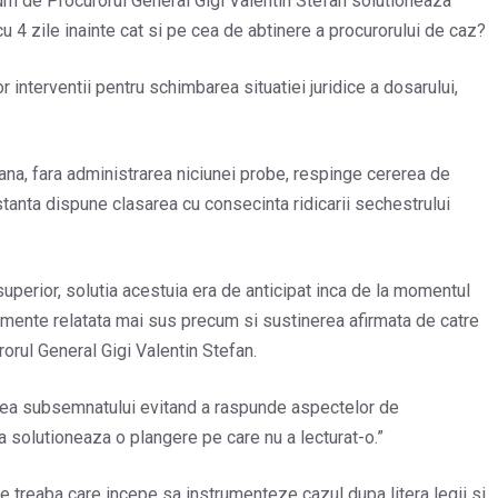
m de Procurorul General Gigi Valentin Stefan solutioneaza
 4 zile inainte cat si pe cea de abtinere a procurorului de caz?
r interventii pentru schimbarea situatiei juridice a dosarului,
ana, fara administrarea niciunei probe, respinge cererea de
stanta dispune clasarea cu consecinta ridicarii sechestrului
superior, solutia acestuia era de anticipat inca de la momentul
imente relatata mai sus precum si sustinerea afirmata de catre
rorul General Gigi Valentin Stefan.
erea subsemnatului evitand a raspunde aspectelor de
a solutioneaza o plangere pe care nu a lecturat-o.”
e treaba care incepe sa instrumenteze cazul dupa litera legii si