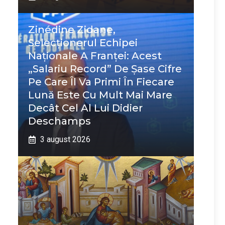
Zinédine Zidane,
Selecționerul Echipei
Naționale A Franței: Acest
„salariu Record” De Șase Cifre
Pe Care Îl Va Primi În Fiecare
Lună Este Cu Mult Mai Mare
Decât Cel Al Lui Didier
Deschamps
3 august 2026