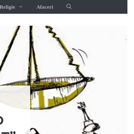
Religie
Afaceri
O