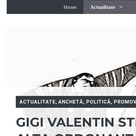
Sari
Home
Actualitate
la
conținut
ACTUALITATE
,
ANCHETĂ
,
POLITICĂ
,
PROMOV
GIGI VALENTIN ST