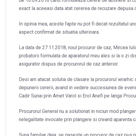
de 10.09.2018 cand formuleaza cerere de abtinere si cu
exact la aceeasi data atat cererea de recuzare depusa cu
In opinia mea, aceste fapte nu pot fi decat rezultatul uno
aspect confirmat de situatia ulterioara.
La data de 27.11.2018, noul procuror de caz, Mircea Iuli
probatorii formulata de aparatorul meu ales si la o zi di
asigurator dispus de procurorul de caz anterior.
Desi am atacat solutia de clasare la procurorul ierarhic 
depunerii cererii, avand in vedere succesiunea de even
Cadir Sunai prin Amet Varol si Erol Anefi pe langa Procu
Procurorul General nu a solutionat in niciun mod plang
nelegalitate invocate prin plangere si creand aparenta c
Suna familiar deja, se gaseste un procuror de caz pus p