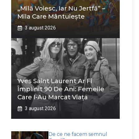
„Milă Voiesc, Iar Nu Jertfă” –
Mila Care Mântuiește
3 august 2026
Yves Saint Laurent Ar Fi
Împlinit 90 De Ani: Femeile
Care I-Au Marcat Viața
3 august 2026
De ce ne facem semnul