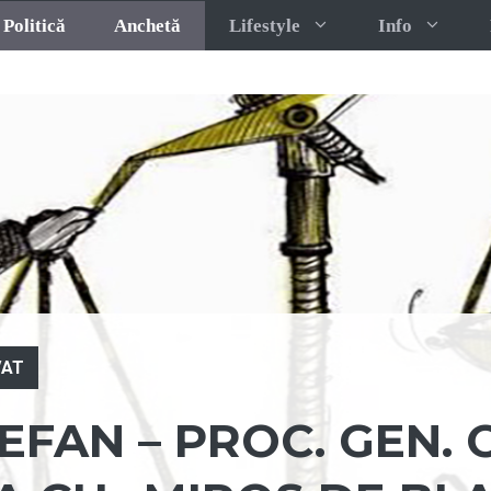
Politică
Anchetă
Lifestyle
Info
AT
EFAN – PROC. GEN. 