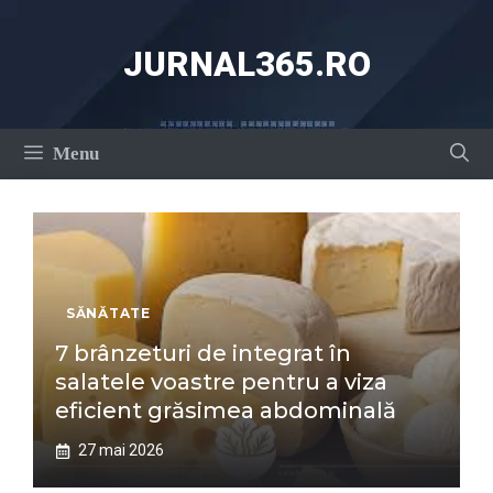
Sari
la
JURNAL365.RO
conținut
Menu
SĂNĂTATE
7 brânzeturi de integrat în
salatele voastre pentru a viza
eficient grăsimea abdominală
27 mai 2026