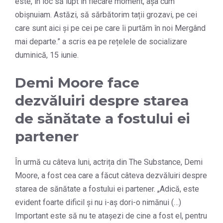
este, în loc să lupt în fiecare moment, așa cum
obișnuiam. Astăzi, să sărbătorim tații grozavi, pe cei
care sunt aici și pe cei pe care îi purtăm în noi Mergând
mai departe.” a scris ea pe rețelele de socializare
duminică, 15 iunie.
Demi Moore face
dezvăluiri despre starea
de sănătate a fostului ei
partener
În urmă cu câteva luni, actrița din The Substance, Demi
Moore, a fost cea care a făcut câteva dezvăluiri despre
starea de sănătate a fostului ei partener. „Adică, este
evident foarte dificil și nu i-aș dori-o nimănui (…)
Important este să nu te atașezi de cine a fost el, pentru