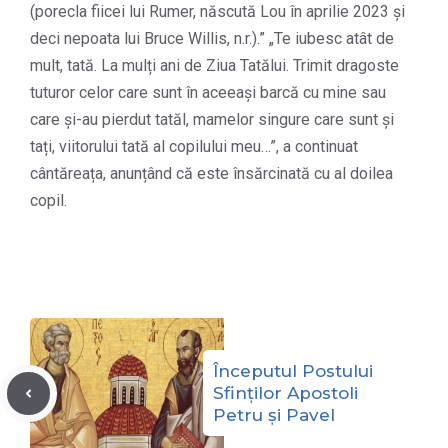
(porecla fiicei lui Rumer, născută Lou în aprilie 2023 și
deci nepoata lui Bruce Willis, n.r.).” „Te iubesc atât de
mult, tată. La mulți ani de Ziua Tatălui. Trimit dragoste
tuturor celor care sunt în aceeași barcă cu mine sau
care și-au pierdut tatăl, mamelor singure care sunt și
tați, viitorului tată al copilului meu…”, a continuat
cântăreața, anunțând că este însărcinată cu al doilea
copil.
Începutul Postului
Sfinților Apostoli
Petru și Pavel