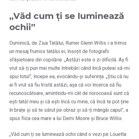
„Văd cum ți se luminează
ochii”
Duminică, de Ziua Tatălui, Rumer Glenn Willis i-a trimis
un mesaj frumos tatălui ei, însoțit de fotografii
sfâșietoare din copilărie. „Astăzi este o zi dificilă. Aș fi
vrut să-ți pun mai multe întrebări când încă puteai să-mi
spui totul”, începe ea, evocându-și suferința. „Știu că nu
ai fi vrut să fiu tristă astăzi, așa că voi încerca să fiu
recunoscătoare, amintindu-mi cât de norocoasă sunt că
ești tatăl meu și că ești încă cu mine, că încă te pot ține
în brațe și să te sărut pe obraz și să-ți mângâi capul”, a
spus fiica cea mare a lui Demi Moore și Bruce Willis.
„Văd cum ți se luminează ochii când o vezi pe Louetta