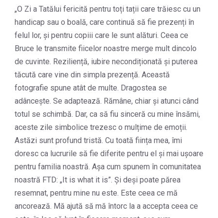
„O Zi a Tatălui fericită pentru toți tații care trăiesc cu un
handicap sau o boală, care continuă să fie prezenți în
felul lor, și pentru copiii care le sunt alături. Ceea ce
Bruce le transmite fiicelor noastre merge mult dincolo
de cuvinte. Reziliență, iubire necondiționată și puterea
tăcută care vine din simpla prezență. Această
fotografie spune atât de multe. Dragostea se
adâncește. Se adaptează. Rămâne, chiar și atunci când
totul se schimbă. Dar, ca să fiu sinceră cu mine însămi,
aceste zile simbolice trezesc o mulțime de emoții.
Astăzi sunt profund tristă. Cu toată ființa mea, îmi
doresc ca lucrurile să fie diferite pentru el și mai ușoare
pentru familia noastră. Așa cum spunem în comunitatea
noastră FTD: „It is what it is”. Și deși poate părea
resemnat, pentru mine nu este. Este ceea ce mă
ancorează. Mă ajută să mă întorc la a accepta ceea ce