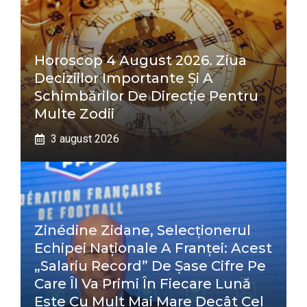
Horoscop 4 August 2026. Ziua
Deciziilor Importante Și A
Schimbărilor De Direcție Pentru
Multe Zodii
3 august 2026
Zinédine Zidane, Selecționerul
Echipei Naționale A Franței: Acest
„salariu Record” De Șase Cifre Pe
Care Îl Va Primi În Fiecare Lună
Este Cu Mult Mai Mare Decât Cel