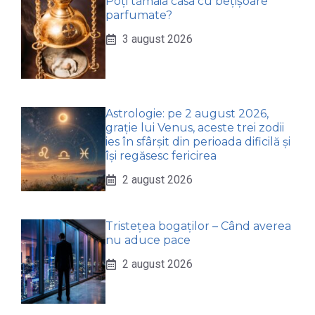
Poți tămâia casa cu bețișoare
parfumate?
3 august 2026
Astrologie: pe 2 august 2026,
grație lui Venus, aceste trei zodii
ies în sfârșit din perioada dificilă și
își regăsesc fericirea
2 august 2026
Tristețea bogaților – Când averea
nu aduce pace
2 august 2026