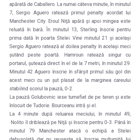
apărată de Caballero. La numai câteva minute, în minutul
7, Sergio Aguero ratează primul penalty acordat lui
Manchester City. Eroul Niţă apără și apoi mingea este
reluată în bară. În minutul 13, Sterling înscrie pentru
prima dată în poarta Stelei. Vine minutul 21 și același
Sergio Aguero ratează al doilea penalty în același meci
șutând peste poartă. Hamroun ratează singur cu
portarul, șutează direct în el de la 7 metri, în minutul 29.
Minutul 42 Aguero înscrie în sfârșit primul său gol din
acest meci cu un șut plasat de la marginea careului
stabilind scorul la pauză, 0-2.
La pauză Golubovnic iese tumefiat de pe teren și este
înlocuit de Tudorie. Bourceanu intră și el.
La 4 minute după reluarea meciului, în minutul 49,
Nolito îl driblează pe Niţă și înscrie pentru 0-3. Până în
minutul 79 Manchester atacă o echipă a Stelei
debusolată dar nu reușește să înscrie mulțumită lui