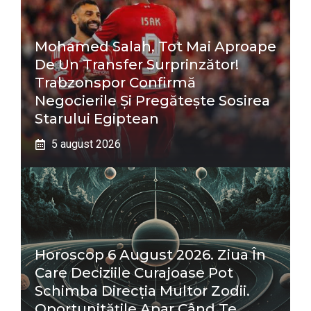
Mohamed Salah, Tot Mai Aproape
De Un Transfer Surprinzător!
Trabzonspor Confirmă
Negocierile Și Pregătește Sosirea
Starului Egiptean
5 august 2026
Horoscop 6 August 2026. Ziua În
Care Deciziile Curajoase Pot
Schimba Direcția Multor Zodii.
Oportunitățile Apar Când Te