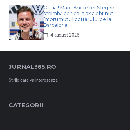
Oficial! Marc-André ter Stegen
schimbă echipa. Ajax a obținut
împrumutul portarului de la
Barcelona
4 august 2026
JURNAL365.RO
Stirile care va intereseaza
CATEGORII