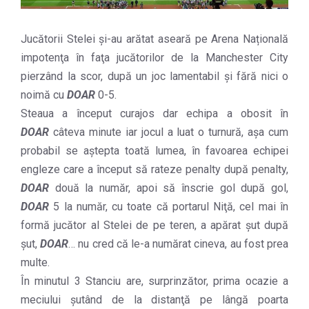
Jucătorii Stelei și-au arătat aseară pe Arena Națională
impotenţa în faţa jucătorilor de la Manchester City
pierzând la scor, după un joc lamentabil și fără nici o
noimă cu
DOAR
0-5.
Steaua a început curajos dar echipa a obosit în
DOAR
câteva minute iar jocul a luat o turnură, aşa cum
probabil se aștepta toată lumea, în favoarea echipei
engleze care a început să rateze penalty după penalty,
DOAR
două la număr, apoi să înscrie gol după gol,
DOAR
5 la număr, cu toate că portarul Niţă, cel mai în
formă jucător al Stelei de pe teren, a apărat șut după
șut,
DOAR
… nu cred că le-a numărat cineva, au fost prea
multe.
În minutul 3 Stanciu are, surprinzător, prima ocazie a
meciului șutând de la distanţă pe lângă poarta