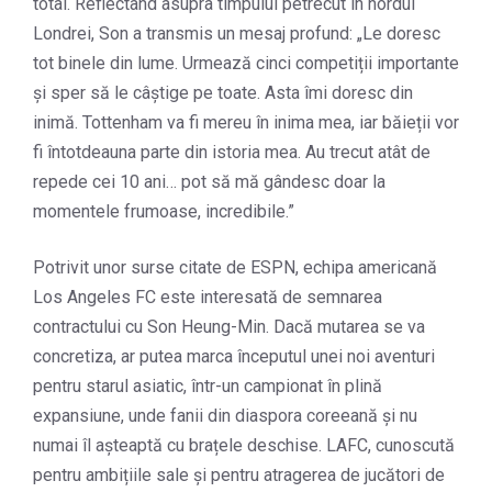
total. Reflectând asupra timpului petrecut în nordul
Londrei, Son a transmis un mesaj profund: „Le doresc
tot binele din lume. Urmează cinci competiții importante
și sper să le câștige pe toate. Asta îmi doresc din
inimă. Tottenham va fi mereu în inima mea, iar băieții vor
fi întotdeauna parte din istoria mea. Au trecut atât de
repede cei 10 ani… pot să mă gândesc doar la
momentele frumoase, incredibile.”
Potrivit unor surse citate de ESPN, echipa americană
Los Angeles FC este interesată de semnarea
contractului cu Son Heung-Min. Dacă mutarea se va
concretiza, ar putea marca începutul unei noi aventuri
pentru starul asiatic, într-un campionat în plină
expansiune, unde fanii din diaspora coreeană și nu
numai îl așteaptă cu brațele deschise. LAFC, cunoscută
pentru ambițiile sale și pentru atragerea de jucători de