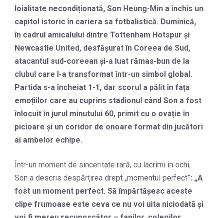
loialitate necondiționată, Son Heung-Min a închis un
capitol istoric în cariera sa fotbalistică. Duminică,
în cadrul amicalului dintre Tottenham Hotspur și
Newcastle United, desfășurat în Coreea de Sud,
atacantul sud-coreean și-a luat rămas-bun de la
clubul care l-a transformat într-un simbol global.
Partida s-a încheiat 1-1, dar scorul a pălit în fața
emoțiilor care au cuprins stadionul când Son a fost
înlocuit în jurul minutului 60, primit cu o ovație în
picioare și un coridor de onoare format din jucători
ai ambelor echipe.
Într-un moment de sinceritate rară, cu lacrimi în ochi,
Son a descris despărțirea drept „momentul perfect”
: „A
fost un moment perfect. Să împărtășesc aceste
clipe frumoase este ceva ce nu voi uita niciodată și
voi fi mereu recunoscător – fanilor, colegilor,