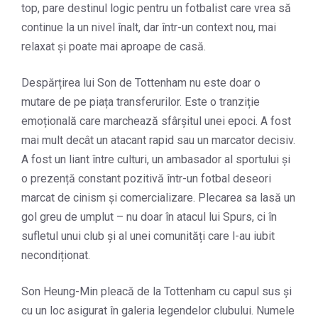
top, pare destinul logic pentru un fotbalist care vrea să
continue la un nivel înalt, dar într-un context nou, mai
relaxat și poate mai aproape de casă.
Despărțirea lui Son de Tottenham nu este doar o
mutare de pe piața transferurilor. Este o tranziție
emoțională care marchează sfârșitul unei epoci. A fost
mai mult decât un atacant rapid sau un marcator decisiv.
A fost un liant între culturi, un ambasador al sportului și
o prezență constant pozitivă într-un fotbal deseori
marcat de cinism și comercializare. Plecarea sa lasă un
gol greu de umplut – nu doar în atacul lui Spurs, ci în
sufletul unui club și al unei comunități care l-au iubit
necondiționat.
Son Heung-Min pleacă de la Tottenham cu capul sus și
cu un loc asigurat în galeria legendelor clubului. Numele