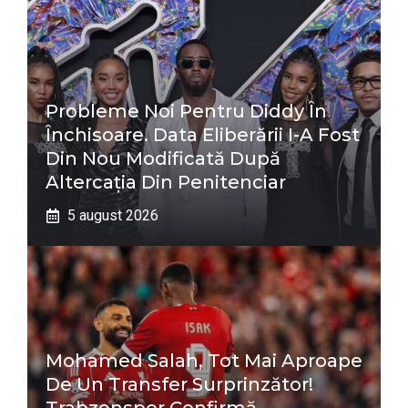
Probleme Noi Pentru Diddy În
Închisoare. Data Eliberării I-A Fost
Din Nou Modificată După
Altercația Din Penitenciar
5 august 2026
Mohamed Salah, Tot Mai Aproape
De Un Transfer Surprinzător!