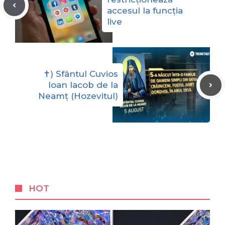
accesul la funcția
live
✝) Sfântul Cuvios
Ioan Iacob de la
Neamț (Hozevitul)
HOT