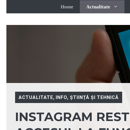
Sari
Home
Actualitate
la
conținut
ACTUALITATE
,
INFO
,
ȘTIINȚĂ ȘI TEHNICĂ
INSTAGRAM REST