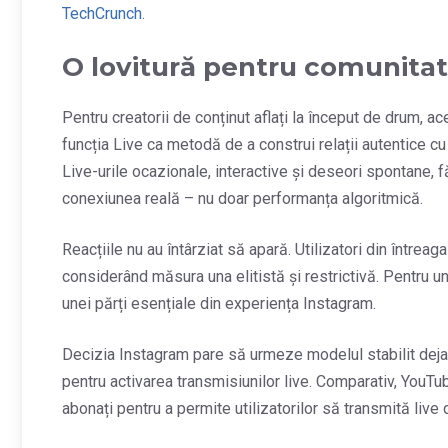
TechCrunch.
O lovitură pentru comunitate
Pentru creatorii de conținut aflați la început de drum, 
funcția Live ca metodă de a construi relații autentice c
Live-urile ocazionale, interactive și deseori spontane, 
conexiunea reală – nu doar performanța algoritmică.
Reacțiile nu au întârziat să apară. Utilizatori din între
considerând măsura una elitistă și restrictivă. Pentru un
unei părți esențiale din experiența Instagram.
Decizia Instagram pare să urmeze modelul stabilit deja
pentru activarea transmisiunilor live. Comparativ, YouT
abonați pentru a permite utilizatorilor să transmită live