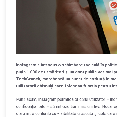
Instagram a introdus o schimbare radicală în politic
puțin 1.000 de urmăritori și un cont public vor mai 
TechCrunch, marchează un punct de cotitură în modu
utilizatorii obișnuiți care foloseau funcția pentru in
Până acum, Instagram permitea oricărui utilizator – ind
confidențialitate – să inițieze transmisiuni live. Noua
clară între conturile cu vizibilitate crescută și cele car