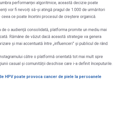
în umbra performanței algoritmice, această decizie poate
enți vor fi nevoiți să-și atingă pragul de 1.000 de urmăritori
 – ceea ce poate încetini procesul de creștere organică.
eja de o audiență consolidată, platforma promite un mediu mai
ridicată. Rămâne de văzut dacă această strategie va genera
zare și mai accentuată între „influenceri” și publicul de rând.
Instagramului către o platformă orientată tot mai mult spre
țiunii casual și comunității deschise care i-a definit începuturile.
de HPV poate provoca cancer de piele la persoanele