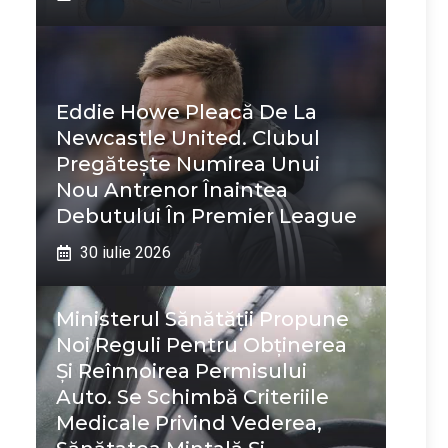
Eddie Howe Pleacă De La
Newcastle United. Clubul
Pregătește Numirea Unui
Nou Antrenor Înaintea
Debutului În Premier League
30 iulie 2026
Ministerul Sănătății Propune
Noi Reguli Pentru Obținerea
Și Reînnoirea Permisului
Auto. Se Schimbă Criteriile
Medicale Privind Vederea,