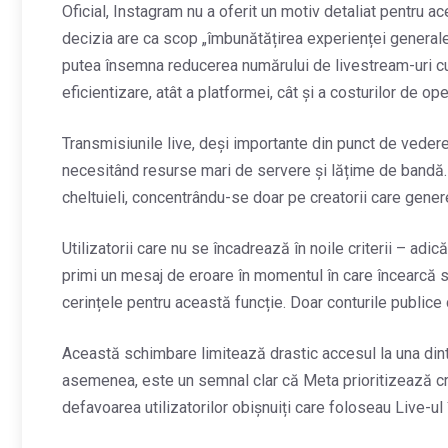
Oficial, Instagram nu a oferit un motiv detaliat pentru 
decizia are ca scop „îmbunătățirea experienței generale 
putea însemna reducerea numărului de livestream-uri cu
eficientizare, atât a platformei, cât și a costurilor de ope
Transmisiunile live, deși importante din punct de vedere
necesitând resurse mari de servere și lățime de bandă.
cheltuieli, concentrându-se doar pe creatorii care gene
Utilizatorii care nu se încadrează în noile criterii – adi
primi un mesaj de eroare în momentul în care încearcă s
cerințele pentru această funcție. Doar conturile publice 
Această schimbare limitează drastic accesul la una dint
asemenea, este un semnal clar că Meta prioritizează cre
defavoarea utilizatorilor obișnuiți care foloseau Live-ul