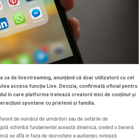
a sa de livestreaming, anunțând că doar utilizatorii cu cel
putea accesa funcția Live. Decizia, confirmată oficial pentru
l în care platforma tratează creatorii mici de conținut și
teracțiuni spontane cu prietenii și familia.
iferent de numărul de urmăritori sau de setările de
 regulă schimbă fundamental această dinamică, creând o barieră
e încă se află în faza de dezvoltare a audienței, notează