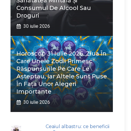
Sănătatea Mintală Și
Consumul De Alcool Sau
Droguri
30 iulie 2026
Horoscop 31 Iulie 2026. Ziua În
Care Unele Zodii Primesc
Răspunsurile Pe Care Le
Așteptau, Iar Altele Sunt Puse
În Fața Unor Alegeri
Importante
30 iulie 2026
Ceaiul albastru: ce beneficii