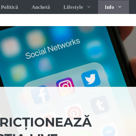
Politică
Anchetă
Lifestyle
Info
RICȚIONEAZĂ