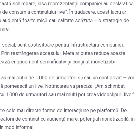
această schimbare, însă reprezentanții companiei au declarat că
de consum a conținutului live”. În traducere, acest lucru ar
 audiență foarte mică sau calitate scăzută – o strategie de
rare.
 social, sunt costisitoare pentru infrastructura companiei,
 Prin restrângerea accesului, Meta ar putea reduce aceste
rează engagement semnificativ și conținut monetizabil.
că au mai puțin de 1.000 de urmăritori și/sau un cont privat – vor
ă pornească un live. Notificarea va preciza: „Am schimbat
cu 1.000 de urmăritori sau mai mulți pot crea videoclipuri live.”
re cele mai directe forme de interacțiune pe platformă. De
atorii de conținut cu audiență mare, potențial monetizabilă, în
 în mod informal.