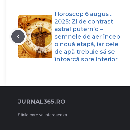
Horoscop 6 august
2025: Zi de contrast
astral puternic –
semnele de aer încep
o nouă etapă, iar cele
de apă trebuie să se
întoarcă spre interior
JURNAL365.RO
Stirile care va intereseaza