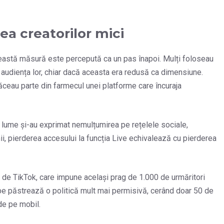
a creatorilor mici
această măsură este percepută ca un pas înapoi. Mulți foloseau
u audiența lor, chiar dacă aceasta era redusă ca dimensiune.
făceau parte din farmecul unei platforme care încuraja
aga lume și-au exprimat nemulțumirea pe rețelele sociale,
ii, pierderea accesului la funcția Live echivalează cu pierderea
 de TikTok, care impune același prag de 1.000 de urmăritori
ube păstrează o politică mult mai permisivă, cerând doar 50 de
 de pe mobil.