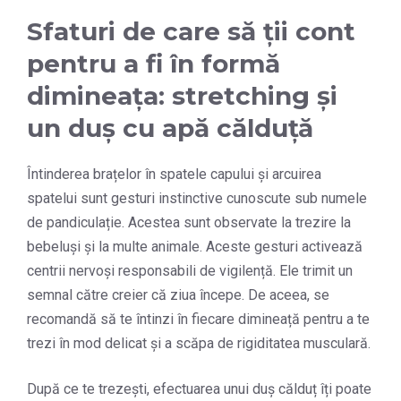
Sfaturi de care să ții cont
pentru a fi în formă
dimineața: stretching și
un duș cu apă călduță
Întinderea brațelor în spatele capului și arcuirea
spatelui sunt gesturi instinctive cunoscute sub numele
de pandiculație. Acestea sunt observate la trezire la
bebeluși și la multe animale. Aceste gesturi activează
centrii nervoși responsabili de vigilență. Ele trimit un
semnal către creier că ziua începe. De aceea, se
recomandă să te întinzi în fiecare dimineață pentru a te
trezi în mod delicat și a scăpa de rigiditatea musculară.
După ce te trezești, efectuarea unui duș călduț îți poate