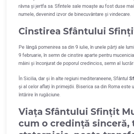
râvna și jertfa sa. Sfintele sale moaște au fost duse mai
numele, devenind izvor de binecuvântare și vindecare.
Cinstirea Sfântului Sfin
Pe lângă pomenirea sa din 9 iulie, în unele părți ale lumi
9 februarie, în semn de cinstire aparte pentru mucenicia
mâini și înconjurat de poporul credincios, semn al lucrări
În Sicilia, dar și în alte regiuni mediteraneene, Sfântul
Sf
și al celor aflați în primejdii. Biserica sa din Roma este 
întărire în rugăciune.
Viața Sfântului Sfințit 
cum o credință sinceră, t