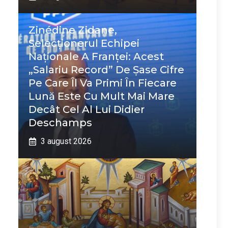
Zinédine Zidane,
Selecționerul Echipei
Naționale A Franței: Acest
„salariu Record” De Șase Cifre
Pe Care Îl Va Primi În Fiecare
Lună Este Cu Mult Mai Mare
Decât Cel Al Lui Didier
Deschamps
3 august 2026