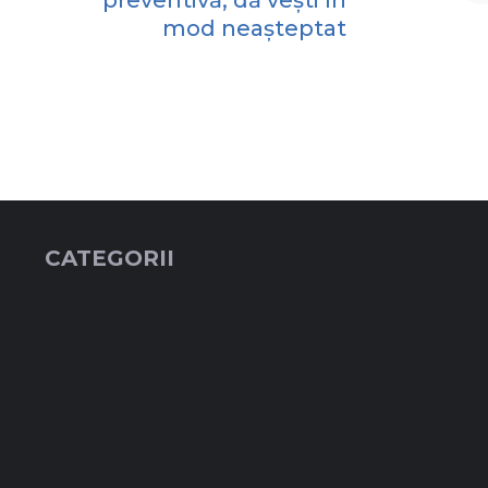
preventivă, dă vești în
mod neașteptat
CATEGORII