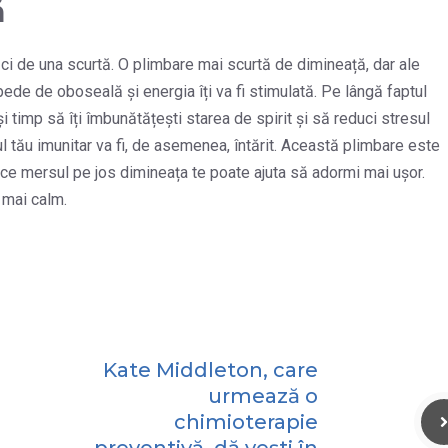
ă
ci de una scurtă. O plimbare mai scurtă de dimineață, dar ale
epede de oboseală și energia îți va fi stimulată. Pe lângă faptul
și timp să îți îmbunătățești starea de spirit și să reduci stresul
l tău imunitar va fi, de asemenea, întărit. Această plimbare este
rece mersul pe jos dimineața te poate ajuta să adormi mai ușor.
 mai calm.
Kate Middleton, care
urmează o
chimioterapie