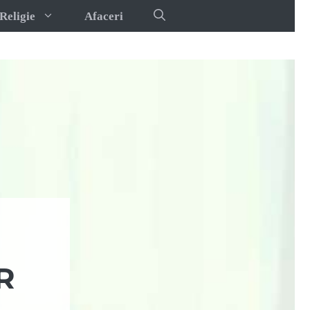
Religie
Afaceri
R