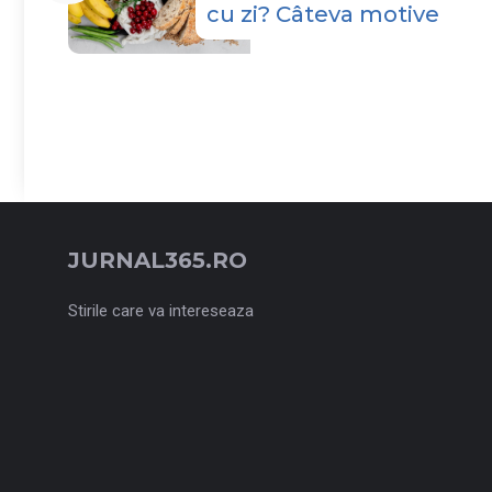
cu zi? Câteva motive
JURNAL365.RO
Stirile care va intereseaza