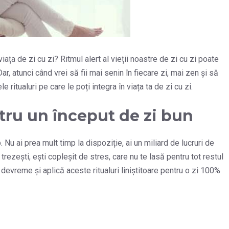
 viața de zi cu zi? Ritmul alert al vieții noastre de zi cu zi poate
r, atunci când vrei să fii mai senin în fiecare zi, mai zen și să
 ritualuri pe care le poți integra în viața ta de zi cu zi.
ntru un început de zi bun
 Nu ai prea mult timp la dispoziție, ai un miliard de lucruri de
 trezești, ești copleșit de stres, care nu te lasă pentru tot restul
 devreme și aplică aceste ritualuri liniștitoare pentru o zi 100%