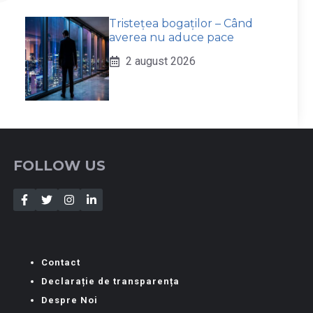
Tristețea bogaților – Când
averea nu aduce pace
2 august 2026
FOLLOW US
Contact
Declarație de transparența
Despre Noi