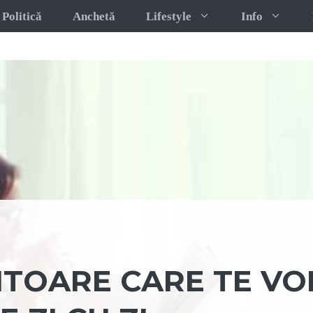
Politică
Anchetă
Lifestyle
Info
TITOARE CARE TE VO