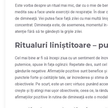
Este vorba despre un ritual mai mic, dar cu o mie de bene
medita sau a face unele exerciții de respirație. În doar
de dimineață. Vei putea face față zilei cu mai multă lini
concentrat. Dimineața este, de asemenea, momentul în 
atenție fără să te gândești la grijile zilei.
Ritualuri liniștitoare – p
Cel mai bine ar fi să începi ziua cu un sentiment de înc
puternice, spuse în fața oglinzii. Repetate des, sunt cel
gândurile negative. Afirmațiile pozitive sunt benefice și 
punctele forte și calitățile tale, iar încrederea și stima d
obiectivele. Pe scurt, este un cerc virtuos: punând accent
crește și îți atingi mai ușor obiectivele, ceea ce, la rând
afirmațiilor pozitive în rutina de dimineață este o modal