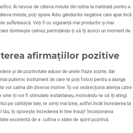
ficii. Ai nevoie de câteva minute din rutina ta matinală pentru a
 câteva minute, poți spune Adio gândurilor negative care apar încă
ște sufletească. Veți fi cu siguranță mai productiv și mai
care domnește calmul, permițându-ți să îți acorzi un moment de
uterea afirmațiilor pozitive
redere și de pozitivitate aduse de unele fraze scurte, dar
 mai puternic instrument de care te poți folosi pentru a alunga
te vor calma din diverse motive. Îți vor redirecționa atenția către
e sine îți vor fi stimulate instantaneu, motivându-te să îți atingi
ul pe calitățile tale, te simți mai bine, astfel încât încrederea ta
ul tău, îți sporește încrederea în tine însuți! Încorporarea
itate excelentă de a cultiva o stare de spirit pozitivă.