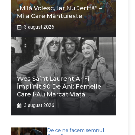
„Milă Voiesc, Iar Nu Jertfă” –
Mila Care Mântuiește
3 august 2026
Yves Saint Laurent Ar Fi
Împlinit 90 De Ani: Femeile
Care I-Au Marcat Viața
3 august 2026
De ce ne facem semnul