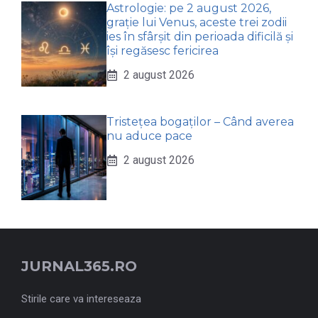
Astrologie: pe 2 august 2026,
grație lui Venus, aceste trei zodii
ies în sfârșit din perioada dificilă și
își regăsesc fericirea
2 august 2026
Tristețea bogaților – Când averea
nu aduce pace
2 august 2026
JURNAL365.RO
Stirile care va intereseaza