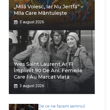
„Milă Voiesc, Iar Nu Jertfă” –
Mila Care Mântuiește
3 august 2026
Yves Saint Laurent Ar Fi
Împlinit 90 De Ani: Femeile
Care I-Au Marcat Viața
3 august 2026
De ce ne facem semnul