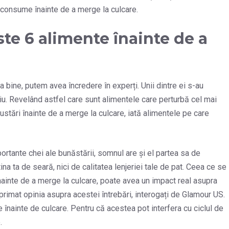
e consume înainte de a merge la culcare.
te 6 alimente înainte de a
a bine, putem avea încredere în experți. Unii dintre ei s-au
ziu. Revelând astfel care sunt alimentele care perturbă cel mai
stări înainte de a merge la culcare, iată alimentele pe care
ortante chei ale bunăstării, somnul are și el partea sa de
a ta de seară, nici de calitatea lenjeriei tale de pat. Ceea ce se
înainte de a merge la culcare, poate avea un impact real asupra
u exprimat opinia asupra acestei întrebări, interogați de Glamour US.
 înainte de culcare. Pentru că acestea pot interfera cu ciclul de
.