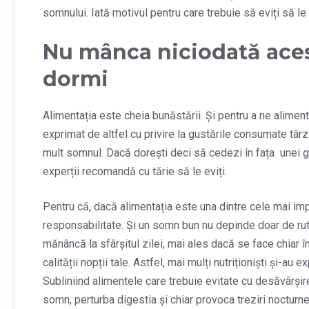
somnului. Iată motivul pentru care trebuie să eviți să l
Nu mânca niciodată aces
dormi
Alimentația este cheia bunăstării. Și pentru a ne aliment
exprimat de altfel cu privire la gustările consumate târ
mult somnul. Dacă dorești deci să cedezi în fața unei gu
experții recomandă cu tărie să le eviți.
Pentru că, dacă alimentația este una dintre cele mai imp
responsabilitate. Și un somn bun nu depinde doar de rutin
mănâncă la sfârșitul zilei, mai ales dacă se face chiar 
calității nopții tale. Astfel, mai mulți nutriționiști și-a
Subliniind alimentele care trebuie evitate cu desăvârșire
somn, perturba digestia și chiar provoca treziri nocturne