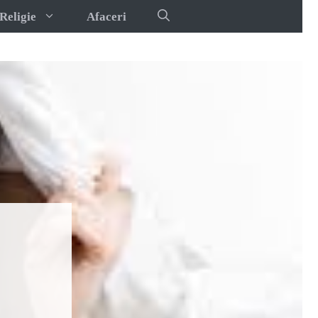
Religie
Afaceri