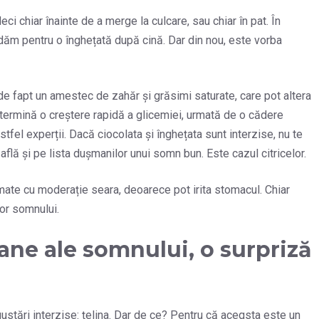
ci chiar înainte de a merge la culcare, sau chiar în pat. În
dăm pentru o înghețată după cină. Dar din nou, este vorba
de fapt un amestec de zahăr și grăsimi saturate, care pot altera
etermină o creștere rapidă a glicemiei, urmată de o cădere
tfel experții. Dacă ciocolata și înghețata sunt interzise, nu te
 află și pe lista dușmanilor unui somn bun. Este cazul citricelor.
umate cu moderație seara, deoarece pot irita stomacul. Chiar
lor somnului.
ane ale somnului, o surpriză
ustări interzise: țelina. Dar de ce? Pentru că aceqsta este un