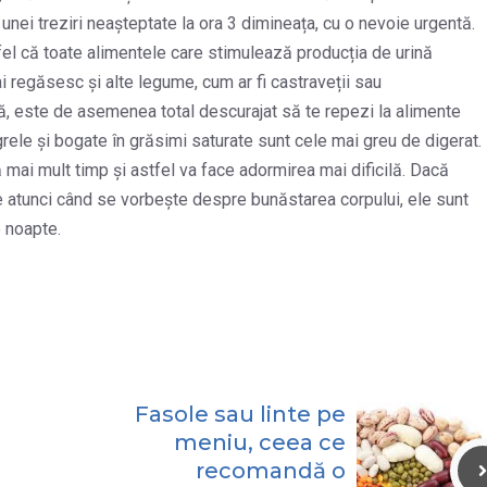
a unei treziri neașteptate la ora 3 dimineața, cu o nevoie urgentă.
fel că toate alimentele care stimulează producția de urină
i regăsesc și alte legume, cum ar fi castraveții sau
mă, este de asemenea total descurajat să te repezi la alimente
grele și bogate în grăsimi saturate sunt cele mai greu de digerat.
 mai mult timp și astfel va face adormirea mai dificilă. Dacă
e atunci când se vorbește despre bunăstarea corpului, ele sunt
e noapte.
Fasole sau linte pe
meniu, ceea ce
recomandă o