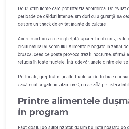
Două stimulente care pot întârzia adormirea. De evitat de
perioade de călduri intense, am dori cu siguranță să ce
despre un snack de evitat înainte de culcare
Acest mic borcan de înghețată, aparent inofensiv, este 
ciclul natural al somnului. Alimentele bogate în zahăr d
bruscă, ceea ce poate provoca treziri nocturne, afirmă as
refugia în toate fructele. Într-adevăr, unele dintre ele se
Portocale, grepfruturi și alte fructe acide trebuie cons
dacă sunt bogate în vitamina C, nu se află pe lista aliați
Printre alimentele dușm
in program
Fapt destul de surprinzător, găsim pe lista noastră de g