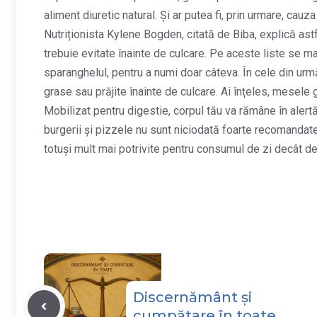
aliment diuretic natural. Și ar putea fi, prin urmare, cauz
Nutriționista Kylene Bogden, citată de Biba, explică ast
trebuie evitate înainte de culcare. Pe aceste liste se ma
sparanghelul, pentru a numi doar câteva. În cele din ur
grase sau prăjite înainte de culcare. Ai înțeles, mesele 
Mobilizat pentru digestie, corpul tău va rămâne în alertă
burgerii și pizzele nu sunt niciodată foarte recomandat
totuși mult mai potrivite pentru consumul de zi decât d
Discernământ și
cumpătare în toate