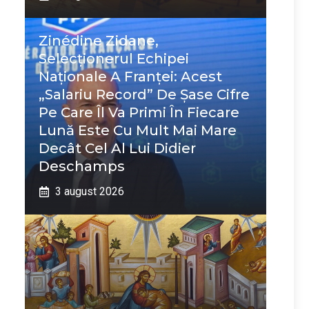
Zinédine Zidane,
Selecționerul Echipei
Naționale A Franței: Acest
„salariu Record” De Șase Cifre
Pe Care Îl Va Primi În Fiecare
Lună Este Cu Mult Mai Mare
Decât Cel Al Lui Didier
Deschamps
3 august 2026