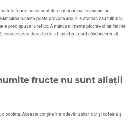
paratele foarte condimentate sunt principalii dușmani ai
. Mâncarea picantă poate provoca arsuri la stomac sau tulburări
nele predispuse la reflux. A mânca alimente picante chiar înainte
, ceea ce este departe de a fi un efect dorit când încerci să
numite fructe nu sunt aliații
: ciocolata. Aceasta conține într-adevăr zahăr, dar și cofeină și