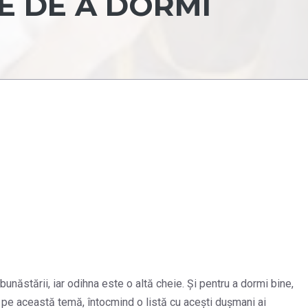
E DE A DORMI
ăstării, iar odihna este o altă cheie. Și pentru a dormi bine,
t pe această temă, întocmind o listă cu acești dușmani ai