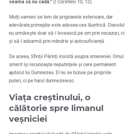
seama să nu cadă.
”
(I Corinteni 10, 12).
Mulți oameni se tem de prigoanele exterioare, dar
adevărata primejdie este adesea cea lăuntrică. Diavolul
nu urmărește doar să-l lovească pe om prin necazuri, ci
și să-l adoarmă prin mândrie și autosuficiență.
De aceea, Sfinții Părinți insistă asupra smereniei. Omul
smerit își recunoaște neputințele și cere permanent
ajutorul lui Dumnezeu. El nu se bizuie pe propriile
puteri, ci pe harul dumnezeiesc.
Viața creștinului, o
călătorie spre limanul
veșniciei