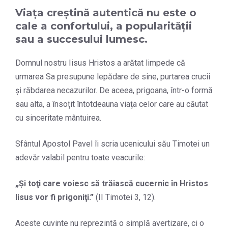
Viața creștină autentică nu este o
cale a confortului, a popularității
sau a succesului lumesc.
Domnul nostru Iisus Hristos a arătat limpede că
urmarea Sa presupune lepădare de sine, purtarea crucii
și răbdarea necazurilor. De aceea, prigoana, într-o formă
sau alta, a însoțit întotdeauna viața celor care au căutat
cu sinceritate mântuirea.
Sfântul Apostol Pavel îi scria ucenicului său Timotei un
adevăr valabil pentru toate veacurile:
„
Şi toţi care voiesc să trăiască cucernic în Hristos
Iisus vor fi prigoniţi.
”
(II Timotei 3, 12).
Aceste cuvinte nu reprezintă o simplă avertizare, ci o