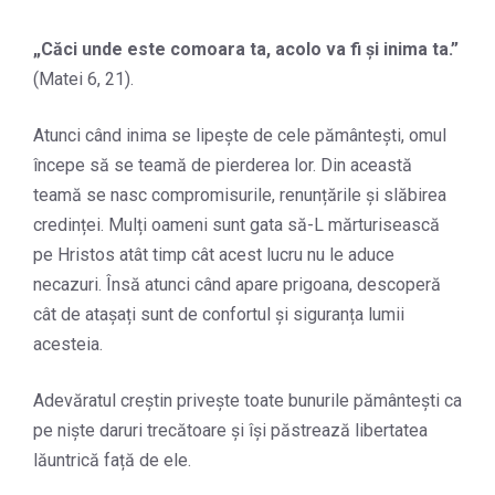
„
Căci unde este comoara ta, acolo va fi şi inima ta.
”
(Matei 6, 21).
Atunci când inima se lipește de cele pământești, omul
începe să se teamă de pierderea lor. Din această
teamă se nasc compromisurile, renunțările și slăbirea
credinței. Mulți oameni sunt gata să-L mărturisească
pe Hristos atât timp cât acest lucru nu le aduce
necazuri. Însă atunci când apare prigoana, descoperă
cât de atașați sunt de confortul și siguranța lumii
acesteia.
Adevăratul creștin privește toate bunurile pământești ca
pe niște daruri trecătoare și își păstrează libertatea
lăuntrică față de ele.