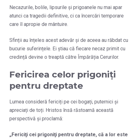
Necazurile, bolile, lipsurile și prigoanele nu mai apar
atunci ca tragedii definitive, ci ca încercări temporare
care îl apropie de mântuire.
Sfinții au înțeles acest adevăr și de aceea au răbdat cu
bucurie suferințele. Ei știau că fiecare necaz primit cu
credință devine o treaptă către Împărăția Cerurilor.
Fericirea celor prigoniți
pentru dreptate
Lumea consideră fericiți pe cei bogați, puternici și
apreciați de toți. Hristos însă răstoarnă această
perspectivă și proclamă:
„
Fericiţi cei prigoniţi pentru dreptate, că a lor este