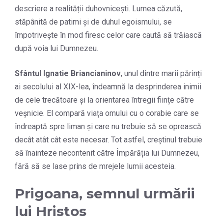
descriere a realității duhovnicești. Lumea căzută,
stăpânită de patimi și de duhul egoismului, se
împotrivește în mod firesc celor care caută să trăiască
după voia lui Dumnezeu.
Sfântul Ignatie Briancianinov
, unul dintre marii părinți
ai secolului al XIX-lea, îndeamnă la desprinderea inimii
de cele trecătoare și la orientarea întregii ființe către
veșnicie. El compară viața omului cu o corabie care se
îndreaptă spre liman și care nu trebuie să se oprească
decât atât cât este necesar. Tot astfel, creștinul trebuie
să înainteze necontenit către Împărăția lui Dumnezeu,
fără să se lase prins de mrejele lumii acesteia.
Prigoana, semnul urmării
lui Hristos