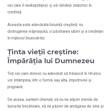
cei care îl nedreptățesc și să rămână statornic în
credință.
Aceasta este adevărata biruință creștină: nu
distrugerea vrăjmașului, ci păstrarea iubirii și a credinței
în mijlocul încercărilor.
Ținta vieții creștine:
Împărăția lui Dumnezeu
Toți cei care doresc cu adevărat să trăiască în Hristos
vor întâmpina, într-o formă sau alta, împotrivire și
prigoană.
De aceea, suntem chemați să nu ne alipim inimile de
lucrurile trecătoare, să ne păzim de amăgirea de sine și