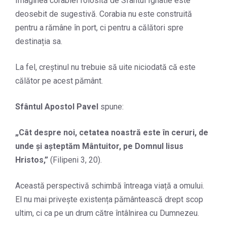
Imaginea corabiei folosită de Sfântul Ignatie este
deosebit de sugestivă. Corabia nu este construită
pentru a rămâne în port, ci pentru a călători spre
destinația sa.
La fel, creștinul nu trebuie să uite niciodată că este
călător pe acest pământ.
Sfântul Apostol Pavel
spune:
„
Cât despre noi, cetatea noastră este în ceruri, de
unde şi aşteptăm Mântuitor, pe Domnul Iisus
Hristos,
”
(Filipeni 3, 20).
Această perspectivă schimbă întreaga viață a omului.
El nu mai privește existența pământească drept scop
ultim, ci ca pe un drum către întâlnirea cu Dumnezeu.