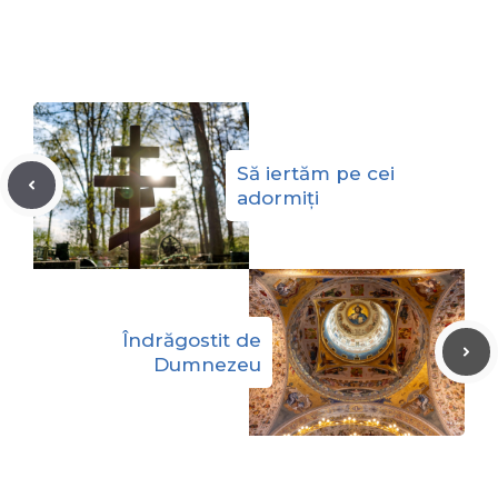
Să iertăm pe cei
adormiți
Îndrăgostit de
Dumnezeu