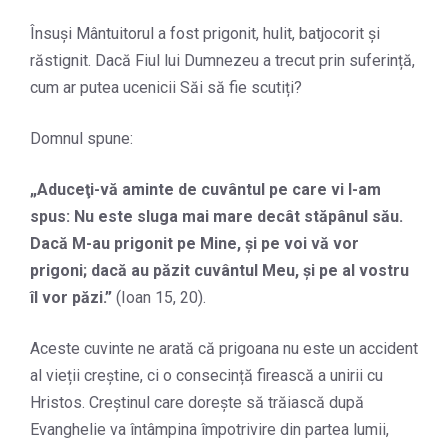
Însuși Mântuitorul a fost prigonit, hulit, batjocorit și
răstignit. Dacă Fiul lui Dumnezeu a trecut prin suferință,
cum ar putea ucenicii Săi să fie scutiți?
Domnul spune:
„
Aduceţi-vă aminte de cuvântul pe care vi l-am
spus: Nu este sluga mai mare decât stăpânul său.
Dacă M-au prigonit pe Mine, şi pe voi vă vor
prigoni; dacă au păzit cuvântul Meu, şi pe al vostru
îl vor păzi.
”
(Ioan 15, 20).
Aceste cuvinte ne arată că prigoana nu este un accident
al vieții creștine, ci o consecință firească a unirii cu
Hristos. Creștinul care dorește să trăiască după
Evanghelie va întâmpina împotrivire din partea lumii,