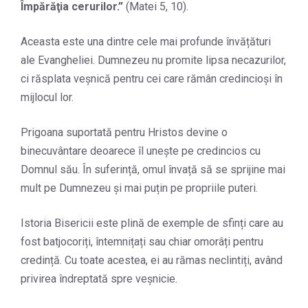
Împărăţia cerurilor.
”
(Matei 5, 10).
Aceasta este una dintre cele mai profunde învățături
ale Evangheliei. Dumnezeu nu promite lipsa necazurilor,
ci răsplata veșnică pentru cei care rămân credincioși în
mijlocul lor.
Prigoana suportată pentru Hristos devine o
binecuvântare deoarece îl unește pe credincios cu
Domnul său. În suferință, omul învață să se sprijine mai
mult pe Dumnezeu și mai puțin pe propriile puteri.
Istoria Bisericii este plină de exemple de sfinți care au
fost batjocoriți, întemnițați sau chiar omorâți pentru
credință. Cu toate acestea, ei au rămas neclintiți, având
privirea îndreptată spre veșnicie.