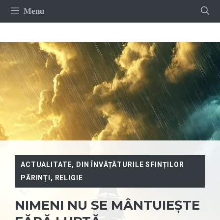
Sari
Menu
la
conținut
ACTUALITATE
,
DIN ÎNVĂȚĂTURILE SFINȚILOR
PĂRINȚI
,
RELIGIE
NIMENI NU SE MÂNTUIEȘTE