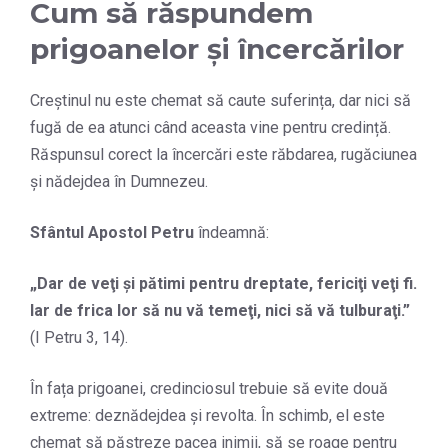
Cum să răspundem
prigoanelor și încercărilor
Creștinul nu este chemat să caute suferința, dar nici să
fugă de ea atunci când aceasta vine pentru credință.
Răspunsul corect la încercări este răbdarea, rugăciunea
și nădejdea în Dumnezeu.
Sfântul Apostol Petru
îndeamnă:
„
Dar de veţi şi pătimi pentru dreptate, fericiţi veţi fi.
Iar de frica lor să nu vă temeţi, nici să vă tulburaţi.
”
(I Petru 3, 14).
În fața prigoanei, credinciosul trebuie să evite două
extreme: deznădejdea și revolta. În schimb, el este
chemat să păstreze pacea inimii, să se roage pentru