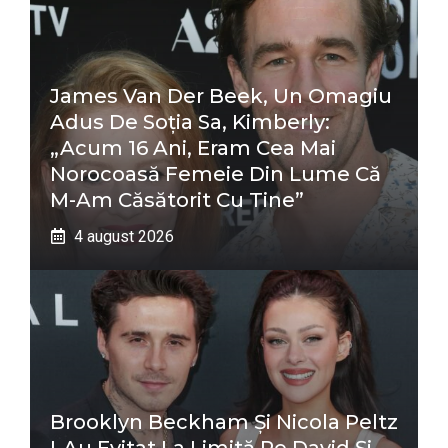
James Van Der Beek, Un Omagiu
Adus De Soția Sa, Kimberly:
„Acum 16 Ani, Eram Cea Mai
Norocoasă Femeie Din Lume Că
M-Am Căsătorit Cu Tine”
4 august 2026
Brooklyn Beckham Și Nicola Peltz
I-Au Evitat La Limită Pe David Și