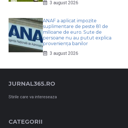
3 august 2026
ANAF a aplicat impozite
suplimentare de peste 81 de
milioane de euro. Sute de
persoane nu au putut explica
proveniența banilor
3 august 2026
JURNAL365.RO
Stirile care va intereseaza
CATEGORII