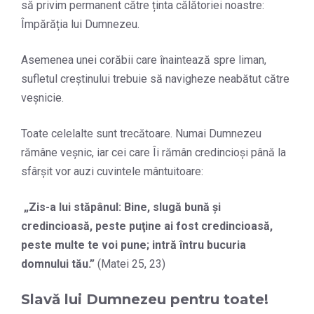
să privim permanent către ținta călătoriei noastre:
Împărăția lui Dumnezeu.
Asemenea unei corăbii care înaintează spre liman,
sufletul creștinului trebuie să navigheze neabătut către
veșnicie.
Toate celelalte sunt trecătoare. Numai Dumnezeu
rămâne veșnic, iar cei care Îi rămân credincioși până la
sfârșit vor auzi cuvintele mântuitoare:
„
Zis-a lui stăpânul: Bine, slugă bună şi
credincioasă, peste puţine ai fost credincioasă,
peste multe te voi pune; intră întru bucuria
domnului tău.
”
(Matei 25, 23)
Slav
ă
lui Dumnezeu pentru toate!