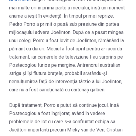
mai multe ori în prima parte a meciului, însă un moment
anume a ieșit în evidență. În timpul primei reprize,
Pedro Porro a primit o pasă sub presiune din partea
mijlocașului advers Joelinton. După ce a pasat mingea
unui coleg, Porro a fost lovit de Joelinton, rămânând la
pământ cu dureri. Meciul a fost oprit pentru a-i acorda
tratament, iar camerele de televiziune l-au surprins pe
Postecoglou furios pe margine. Antrenorul australian
striga și își flutura brațele, probabil arătându-și
nemulțumirea față de intervenția târzie a lui Joelinton,
care nu a fost sancționată cu cartonaș galben.
După tratament, Porro a putut să continue jocul, însă
Postecoglou a fost îngrijorat, având în vedere
problemele de lot cu care s-a confruntat echipa sa.
Jucători importanți precum Micky van de Ven, Cristian