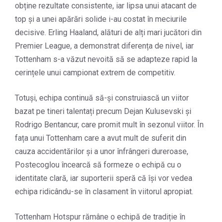
obține rezultate consistente, iar lipsa unui atacant de
top și a unei apărări solide i-au costat în meciurile
decisive. Erling Haaland, alături de alți mari jucători din
Premier League, a demonstrat diferența de nivel, iar
Tottenham s-a văzut nevoită să se adapteze rapid la
cerințele unui campionat extrem de competitiv.
Totuși, echipa continuă să-și construiască un viitor
bazat pe tineri talentați precum Dejan Kulusevski și
Rodrigo Bentancur, care promit mult în sezonul viitor. În
fața unui Tottenham care a avut mult de suferit din
cauza accidentărilor și a unor înfrângeri dureroase,
Postecoglou încearcă să formeze o echipă cu o
identitate clară, iar suporterii speră că își vor vedea
echipa ridicându-se în clasament în viitorul apropiat.
Tottenham Hotspur rămâne o echipă de tradiție în