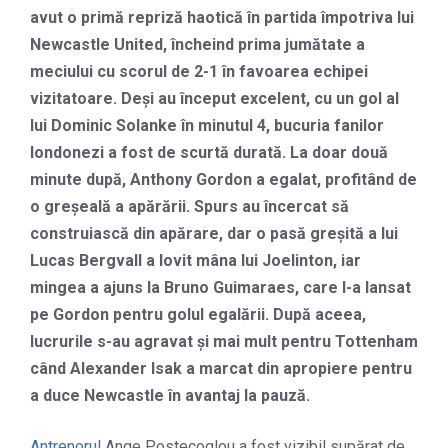
avut o primă repriză haotică în partida împotriva lui
Newcastle United, încheind prima jumătate a
meciului cu scorul de 2-1 în favoarea echipei
vizitatoare. Deși au început excelent, cu un gol al
lui Dominic Solanke în minutul 4, bucuria fanilor
londonezi a fost de scurtă durată. La doar două
minute după, Anthony Gordon a egalat, profitând de
o greșeală a apărării. Spurs au încercat să
construiască din apărare, dar o pasă greșită a lui
Lucas Bergvall a lovit mâna lui Joelinton, iar
mingea a ajuns la Bruno Guimaraes, care l-a lansat
pe Gordon pentru golul egalării. După aceea,
lucrurile s-au agravat și mai mult pentru Tottenham
când Alexander Isak a marcat din apropiere pentru
a duce Newcastle în avantaj la pauză.
Antrenorul
Ange Postecoglou a fost vizibil supărat de