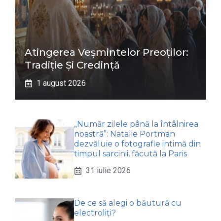
Atingerea Veșmintelor Preoților:
Tradiție Și Credință
1 august 2026
„Număr zilele până la întâlnirea
noastră”: Natalie Portman
dezvăluie o fotografie intimă din
timpul sarcinii, făcută la Paris
31 iulie 2026
De ce să alegi o băutură cu
electroliți?