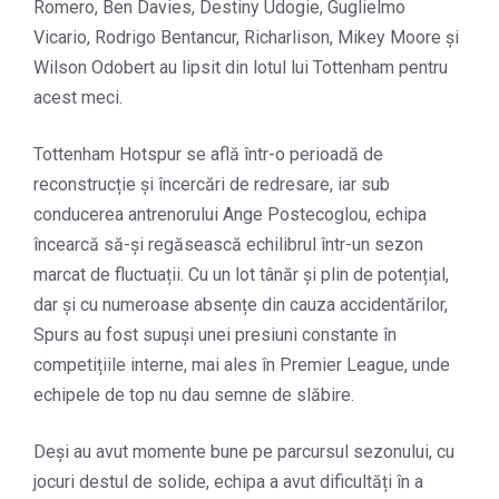
Romero, Ben Davies, Destiny Udogie, Guglielmo
Vicario, Rodrigo Bentancur, Richarlison, Mikey Moore și
Wilson Odobert au lipsit din lotul lui Tottenham pentru
acest meci.
Tottenham Hotspur se află într-o perioadă de
reconstrucție și încercări de redresare, iar sub
conducerea antrenorului Ange Postecoglou, echipa
încearcă să-și regăsească echilibrul într-un sezon
marcat de fluctuații. Cu un lot tânăr și plin de potențial,
dar și cu numeroase absențe din cauza accidentărilor,
Spurs au fost supuși unei presiuni constante în
competițiile interne, mai ales în Premier League, unde
echipele de top nu dau semne de slăbire.
Deși au avut momente bune pe parcursul sezonului, cu
jocuri destul de solide, echipa a avut dificultăți în a