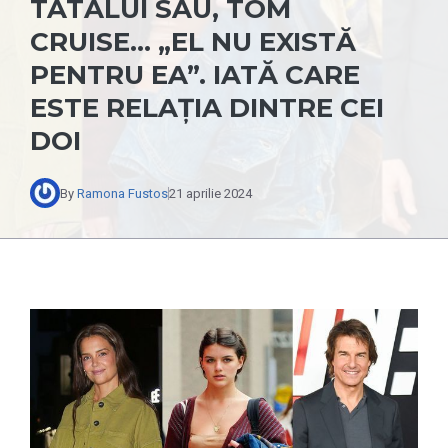
TATĂLUI SĂU, TOM
CRUISE… „EL NU EXISTĂ
PENTRU EA”. IATĂ CARE
ESTE RELAȚIA DINTRE CEI
DOI
By
Ramona Fustos
21 aprilie 2024