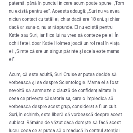
paternă, până în punctul în care acum poate spune: „Tom
nu există pentru ea”. Aceasta adaugă: „Suri nu va avea
niciun contact cu tatăl ei, chiar dacă are 18 ani, și chiar
dacă ar suna-o, nu ar răspunde. El nu există pentru
Katie sau Suri, iar fiica lui nu vrea să conteze pe el. În
ochii fetei, doar Katie Holmes joacă un rol real în viața
ei: „Simte că are un singur părinte și acela este mama
ei”.
Acum, că este adultă, Suri Cruise ar putea decide să
vorbească și ea despre Scientologie. Mama ei a fost
nevoită să semneze o clauză de confidențialitate în
ceea ce privește căsătoria sa, care o împiedică să
vorbească despre acest grup, considerat a fi un cult.
Suri, în schimb, este liberă să vorbească despre acest
subiect. Rămâne de văzut dacă dorește să facă acest
lucru, ceea ce ar putea să o readucă în centrul atenției.