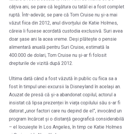
câțiva ani, se pare că legătura cu tatăl ei a fost complet
ruptă. Într-adevăr, se pare că Tom Cruise nu și-a mai
văzut fiica din 2012, anul divorțului de Katie Holmes,
căreia îi fusese acordată custodia exclusivă. Suri avea
doar șase ani la acea vreme. Deși plătește o pensie
alimentară anuală pentru Suri Cruise, estimată la
400.000 de dolari, Tom Cruise nu și-ar fi folosit
drepturile de vizită după 2012.
Ultima dată când a fost văzută în public cu fiica sa a
fost în timpul unei excursii la Disneyland în același an.
Acuzat de presă că și-a abandonat copilul, actorul a
insistat că lipsa prezenței în viața copilului său s-ar fi
datorat „unor factori care nu depind de el”, invocând un
program încărcat și o distanță geografică considerabilă
– el locuiește în Los Angeles, în timp ce Katie Holmes