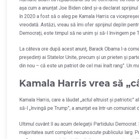
așa cum a anunțat Joe Biden când și-a declarat sprijinul
în 2020 a fost să o aleg pe Kamala Harris ca vicepreșed
vreodată. Astăzi, vreau să îmi ofer sprijinul deplin pentr
Democrați, este timpul să ne unim și să-l învingem pe T
La câteva ore după acest anunț, Barack Obama l-a coment
președinți ai Statelor Unite, precum și un prieten și pa
din nou – că este un patriot de cel mai înalt rang”. Un ma
Kamala Harris vrea să „c
Kamala Harris, care a lăudat „actul altruist și patriotic”
să-l „învingă pe Trump”, a anunțat ea într-un comunicat 
Ultimul cuvânt îl au acum delegații Partidului Democrat. 
majoritatea sunt complet necunoscute publicului larg. Pr