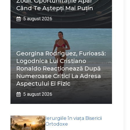
Zodii. Oportunitățile Apar
Când Te Aștepți Mai Puțin
5 august 2026
Georgina Rodriguez, Furioasă:
Logodnica Lui Cristiano
Ronaldo Reacționează După
Numeroase Critici La Adresa
Aspectului Ei Fizic
5 august 2026
Ierurgiile în viața Bisericii
Ortodoxe