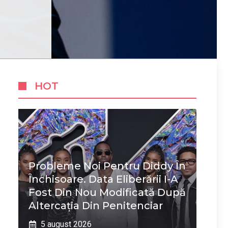
HOT
Probleme Noi Pentru Diddy În
Închisoare. Data Eliberării I-A
Fost Din Nou Modificată După
Altercația Din Penitenciar
5 august 2026