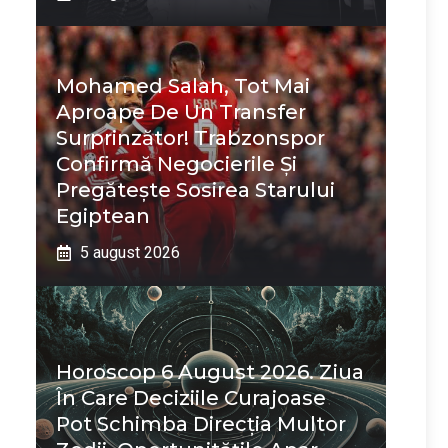
Mohamed Salah, Tot Mai
Aproape De Un Transfer
Surprinzător! Trabzonspor
Confirmă Negocierile Și
Pregătește Sosirea Starului
Egiptean
5 august 2026
Horoscop 6 August 2026. Ziua
În Care Deciziile Curajoase
Pot Schimba Direcția Multor