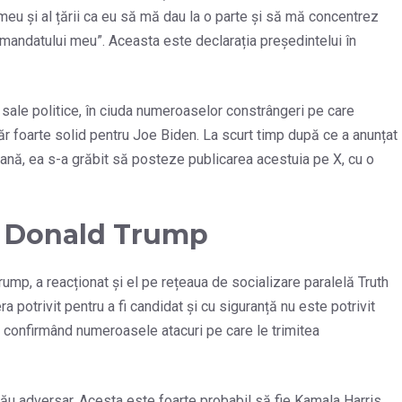
i meu și al țării ca eu să mă dau la o parte și să mă concentrez
 mandatului meu”. Aceasta este declarația președintelui în
le sale politice, în ciuda numeroaselor constrângeri pe care
ăr foarte solid pentru Joe Biden. La scurt timp după ce a anunțat
cană, ea s-a grăbit să posteze publicarea acestuia pe X, cu o
t Donald Trump
ump, a reacționat și el pe rețeaua de socializare paralelă Truth
 potrivit pentru a fi candidat și cu siguranță nu este potrivit
, confirmând numeroasele atacuri pe care le trimitea
u adversar. Acesta este foarte probabil să fie Kamala Harris,