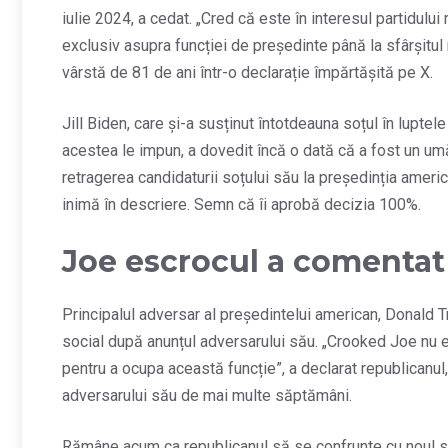
iulie 2024, a cedat. „Cred că este în interesul partidulu
exclusiv asupra funcției de președinte până la sfârșitul
vârstă de 81 de ani într-o declarație împărtășită pe X.
Jill Biden, care și-a susținut întotdeauna soțul în lupte
acestea le impun, a dovedit încă o dată că a fost un um
retragerea candidaturii soțului său la președinția ameri
inimă în descriere. Semn că îi aprobă decizia 100%.
Joe escrocul a comenta
Principalul adversar al președintelui american, Donald Tr
social după anunțul adversarului său. „Crooked Joe nu era
pentru a ocupa această funcție”, a declarat republicanul
adversarului său de mai multe săptămâni.
Rămâne acum ca republicanul să se confrunte cu noul să