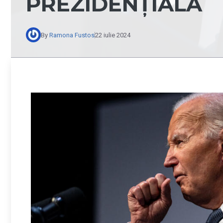
PREZIDENȚIALĂ
By
Ramona Fustos
22 iulie 2024