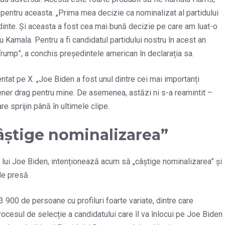
 pentru aceasta. „Prima mea decizie ca nominalizat al partidului
inte. Și aceasta a fost cea mai bună decizie pe care am luat-o
u Kamala. Pentru a fi candidatul partidului nostru în acest an.
rump”, a conchis președintele american în declarația sa.
at pe X. „Joe Biden a fost unul dintre cei mai importanți
rtener drag pentru mine. De asemenea, astăzi ni s-a reamintit –
re sprijin până în ultimele clipe.
âștige nominalizarea”
 al lui Joe Biden, intenționează acum să „câștige nominalizarea” și
de presă.
3 900 de persoane cu profiluri foarte variate, dintre care
ocesul de selecție a candidatului care îl va înlocui pe Joe Biden