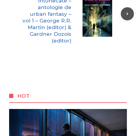
întunecate –
antologie de
urban fantasy –
vol 1 – George R.R.
Martin (editor) &
Gardner Dozois
(editor)
HOT