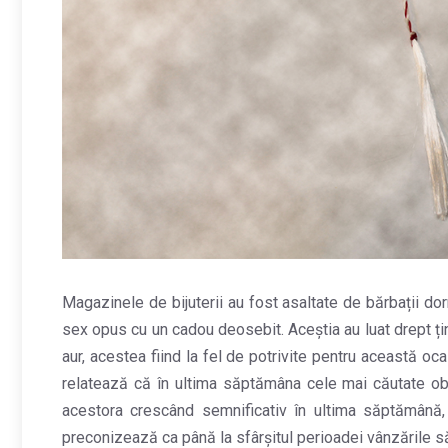
Magazinele de bijuterii au fost asaltate de bărbații do
sex opus cu un cadou deosebit. Aceștia au luat drept țint
aur, acestea fiind la fel de potrivite pentru această o
relatează că în ultima săptămâna cele mai căutate obi
acestora crescând semnificativ în ultima săptămână, 
preconizează ca până la sfârșitul perioadei vânzările s