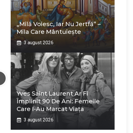
„Milă Voiesc, Iar Nu Jertfă” –
Mila Care Mântuiește
3 august 2026
Yves Saint Laurent Ar Fi
Împlinit 90 De Ani: Femeile
Care I-Au Marcat Viața
3 august 2026