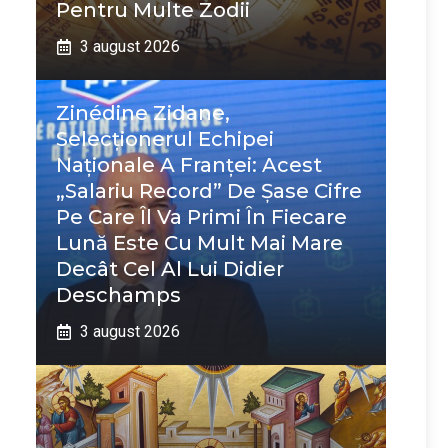
Pentru Multe Zodii
3 august 2026
Zinédine Zidane,
Selecționerul Echipei
Naționale A Franței: Acest
„salariu Record” De Șase Cifre
Pe Care Îl Va Primi În Fiecare
Lună Este Cu Mult Mai Mare
Decât Cel Al Lui Didier
Deschamps
3 august 2026