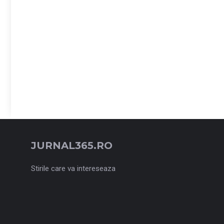
JURNAL365.RO
Stirile care va intereseaza