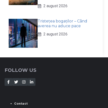
2 august 2026
Tristețea bogaților – Când
averea nu aduce pace
2 august 2026
FOLLOW US
Contact