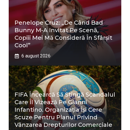
Penelope Cruz: „De Când Bad
Bunny M-A Invitat Pe Scenă,
Copiii Mei Mă Consideră În Sfârșit
Cool”
6 august 2026
FIFA Încearcă Să Stingă Scandalul
Care Îl Vizează Pe Gianni
Infantino. Organizația Își Cere
Scuze Pentru Planul Privind
Vânzarea Drepturilor Comerciale