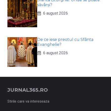
săvârși?
6 august 2026
De ce iese preotul cu Sfânta
Evanghelie?
6 august 2026
JURNAL365.RO
Stirile care va intereseaza