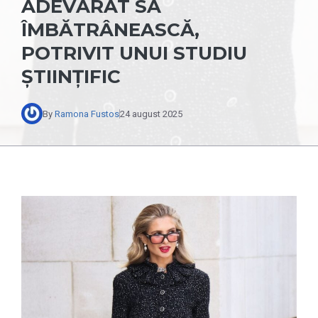
ADEVĂRAT SĂ
ÎMBĂTRÂNEASCĂ,
POTRIVIT UNUI STUDIU
ȘTIINȚIFIC
By
Ramona Fustos
24 august 2025