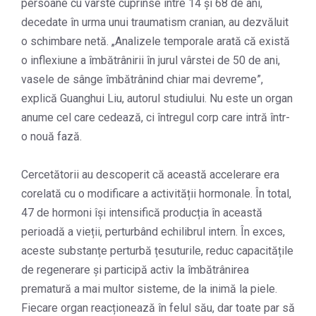
persoane cu vârste cuprinse între 14 și 68 de ani,
decedate în urma unui traumatism cranian, au dezvăluit
o schimbare netă. „Analizele temporale arată că există
o inflexiune a îmbătrânirii în jurul vârstei de 50 de ani,
vasele de sânge îmbătrânind chiar mai devreme”,
explică Guanghui Liu, autorul studiului. Nu este un organ
anume cel care cedează, ci întregul corp care intră într-
o nouă fază.
Cercetătorii au descoperit că această accelerare era
corelată cu o modificare a activității hormonale. În total,
47 de hormoni își intensifică producția în această
perioadă a vieții, perturbând echilibrul intern. În exces,
aceste substanțe perturbă țesuturile, reduc capacitățile
de regenerare și participă activ la îmbătrânirea
prematură a mai multor sisteme, de la inimă la piele.
Fiecare organ reacționează în felul său, dar toate par să