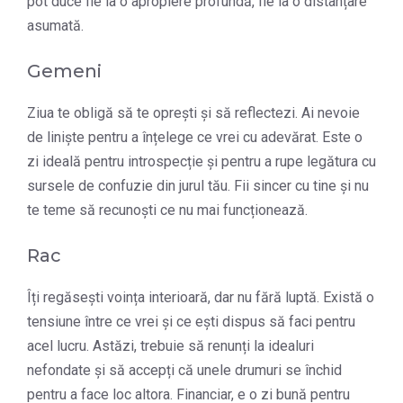
pot duce fie la o apropiere profundă, fie la o distanțare
asumată.
Gemeni
Ziua te obligă să te oprești și să reflectezi. Ai nevoie
de liniște pentru a înțelege ce vrei cu adevărat. Este o
zi ideală pentru introspecție și pentru a rupe legătura cu
sursele de confuzie din jurul tău. Fii sincer cu tine și nu
te teme să recunoști ce nu mai funcționează.
Rac
Îți regăsești voința interioară, dar nu fără luptă. Există o
tensiune între ce vrei și ce ești dispus să faci pentru
acel lucru. Astăzi, trebuie să renunți la idealuri
nefondate și să accepți că unele drumuri se închid
pentru a face loc altora. Financiar, e o zi bună pentru