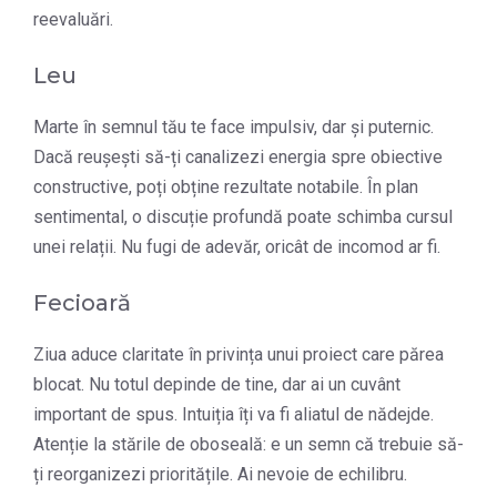
reevaluări.
Leu
Marte în semnul tău te face impulsiv, dar și puternic.
Dacă reușești să-ți canalizezi energia spre obiective
constructive, poți obține rezultate notabile. În plan
sentimental, o discuție profundă poate schimba cursul
unei relații. Nu fugi de adevăr, oricât de incomod ar fi.
Fecioară
Ziua aduce claritate în privința unui proiect care părea
blocat. Nu totul depinde de tine, dar ai un cuvânt
important de spus. Intuiția îți va fi aliatul de nădejde.
Atenție la stările de oboseală: e un semn că trebuie să-
ți reorganizezi prioritățile. Ai nevoie de echilibru.