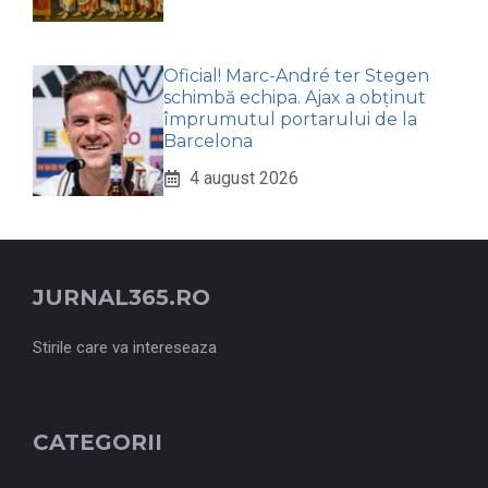
Oficial! Marc-André ter Stegen
schimbă echipa. Ajax a obținut
împrumutul portarului de la
Barcelona
4 august 2026
JURNAL365.RO
Stirile care va intereseaza
CATEGORII