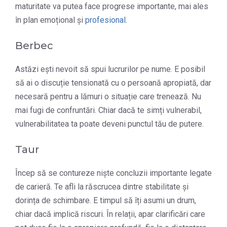
maturitate va putea face progrese importante, mai ales
în plan emoțional și
profesional
.
Berbec
Astăzi ești nevoit să spui lucrurilor pe nume. E posibil
să ai o discuție tensionată cu o persoană apropiată, dar
necesară pentru a lămuri o situație care trenează. Nu
mai fugi de confruntări. Chiar dacă te simți vulnerabil,
vulnerabilitatea ta poate deveni punctul tău de putere.
Taur
Încep să se contureze niște concluzii importante legate
de carieră. Te afli la răscrucea dintre stabilitate și
dorința de schimbare. E timpul să îți asumi un drum,
chiar dacă implică riscuri. În relații, apar clarificări care