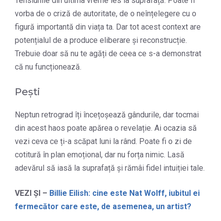
Tensiunile din ultima vreme ies la suprafață. Poate fi
vorba de o criză de autoritate, de o neînțelegere cu o
figură importantă din viața ta. Dar tot acest context are
potențialul de a produce eliberare și reconstrucție.
Trebuie doar să nu te agăți de ceea ce s-a demonstrat
că nu funcționează.
Pești
Neptun retrograd îți încețoșează gândurile, dar tocmai
din acest haos poate apărea o revelație. Ai ocazia să
vezi ceva ce ți-a scăpat luni la rând. Poate fi o zi de
cotitură în plan emoțional, dar nu forța nimic. Lasă
adevărul să iasă la suprafață și rămâi fidel intuiției tale.
VEZI ȘI –
Billie Eilish: cine este Nat Wolff, iubitul ei
fermecător care este, de asemenea, un artist?