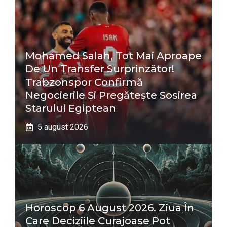
Mohamed Salah, Tot Mai Aproape
De Un Transfer Surprinzător!
Trabzonspor Confirmă
Negocierile Și Pregătește Sosirea
Starului Egiptean
5 august 2026
Horoscop 6 August 2026. Ziua În
Care Deciziile Curajoase Pot