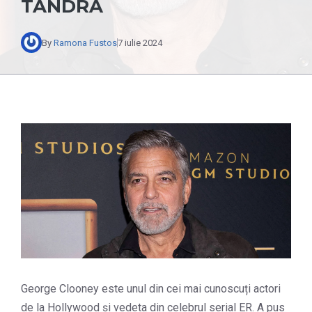
TANDRĂ
By
Ramona Fustos
7 iulie 2024
George Clooney este unul din cei mai cunoscuți actori
de la Hollywood și vedeta din celebrul serial ER. A pus