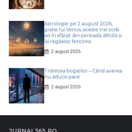
Astrologie: pe 2 august 2026,
grație lui Venus, aceste trei zodii
ies în sfârșit din perioada dificilă și
își regăsesc fericirea
2 august 2026
Tristețea bogaților – Când averea
nu aduce pace
2 august 2026
JURNAL365.RO