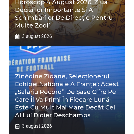
Horoscop 4 August 2026. Ziua
Deciziilor Importante Și A
Schimbărilor De Direcție Pentru
Multe Zodii
3 august 2026
Zinédine Zidane, Selecționerul
Echipei Naționale A Franței: Acest
„salariu Record” De Șase Cifre Pe
Care Îl Va Primi În Fiecare Lună
Este Cu Mult Mai Mare Decât Cel
Al Lui Didier Deschamps
3 august 2026