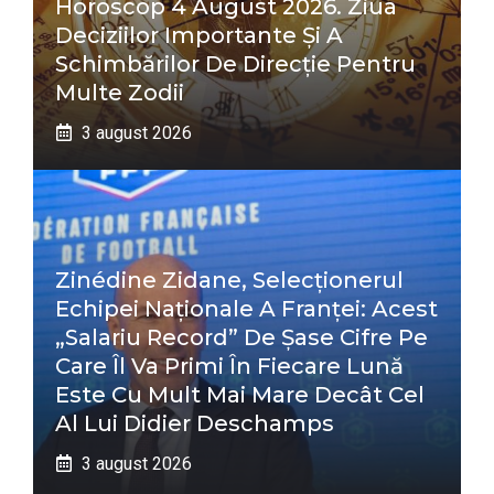
Horoscop 4 August 2026. Ziua
Deciziilor Importante Și A
Schimbărilor De Direcție Pentru
Multe Zodii
3 august 2026
Zinédine Zidane, Selecționerul
Echipei Naționale A Franței: Acest
„salariu Record” De Șase Cifre Pe
Care Îl Va Primi În Fiecare Lună
Este Cu Mult Mai Mare Decât Cel
Al Lui Didier Deschamps
3 august 2026