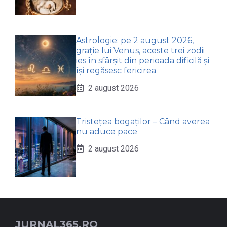
Astrologie: pe 2 august 2026,
grație lui Venus, aceste trei zodii
ies în sfârșit din perioada dificilă și
își regăsesc fericirea
2 august 2026
Tristețea bogaților – Când averea
nu aduce pace
2 august 2026
JURNAL365.RO