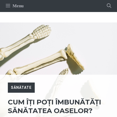
Sari
Menu
la
conținut
SĂNĂTATE
CUM ÎȚI POȚI ÎMBUNĂTĂȚI
SĂNĂTATEA OASELOR?