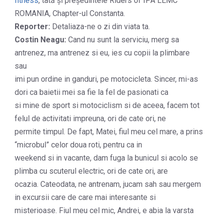
fitness
, tată și președintele Riders of IPA LEMC
ROMANIA, Chapter-ul Constanta.
Reporter:
Detaliaza-ne o zi din viata ta.
Costin Neagu:
Cand nu sunt la serviciu, merg sa
antrenez, ma antrenez si eu, ies cu copii la plimbare
sau
imi pun ordine in ganduri, pe motocicleta. Sincer, mi-as
dori ca baietii mei sa fie la fel de pasionati ca
si mine de sport si motociclism si de aceea, facem tot
felul de activitati impreuna, ori de cate ori, ne
permite timpul. De fapt, Matei, fiul meu cel mare, a prins
“microbul” celor doua roti, pentru ca in
weekend si in vacante, dam fuga la bunicul si acolo se
plimba cu scuterul electric, ori de cate ori, are
ocazia. Cateodata, ne antrenam, jucam sah sau mergem
in excursii care de care mai interesante si
misterioase. Fiul meu cel mic, Andrei, e abia la varsta