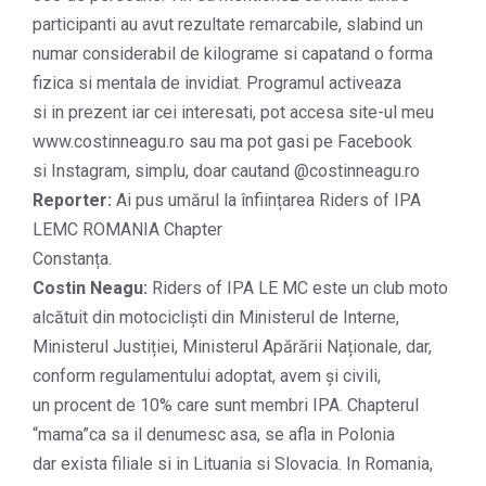
participanti au avut rezultate remarcabile, slabind un
numar considerabil de kilograme si capatand o forma
fizica si mentala de invidiat. Programul activeaza
si in prezent iar cei interesati, pot accesa site-ul meu
www.costinneagu.ro sau ma pot gasi pe Facebook
si Instagram, simplu, doar cautand @costinneagu.ro
Reporter:
Ai pus umărul la înființarea Riders of IPA
LEMC ROMANIA Chapter
Constanța.
Costin Neagu:
Riders of IPA LE MC este un club moto
alcătuit din motocicliști din Ministerul de Interne,
Ministerul Justiției, Ministerul Apărării Naționale, dar,
conform regulamentului adoptat, avem și civili,
un procent de 10% care sunt membri IPA. Chapterul
“mama”ca sa il denumesc asa, se afla in Polonia
dar exista filiale si in Lituania si Slovacia. In Romania,