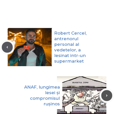
Robert Cercel,
antrenorul
personal al
vedetelor, a
lesinat intr-un
supermarket
ANAF, lungimea
lesei și
compromisul
rușinos