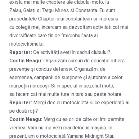
exista mai multe chaptere ale clubului moto, la
Zalau, Galati si Targu Mures si Constanta. Eu sunt
presedintele Chapter-ului constantean si impreuna
cu colegii mei, incercam sa dezvoltam activitati cat mai
diversificate care tin de “microbul”asta al
motociclismului.
Reporter:
Ce activități aveți în cadrul clubului?
Costin Neagu:
Organizăm cursuri de educație rutieră,
prevenție și condus defensiv. Organizăm, de
asemenea, campanii de susținere și ajutorare a celor
mai puțin norocoși. Si in special in sezonul moto,
sa facem cat mai multe ture in tara sau peste hotare.
Reporter:
Mergi des cu motocicleta și ce experiență ai
pe două roți?
Costin Neagu:
Merg cu ea ori de câte ori îmi permite
vremea. Vara nu mă vezi mai deloc în mașină. In
prezent, am o motocicletă Yamaha Midnight Star,