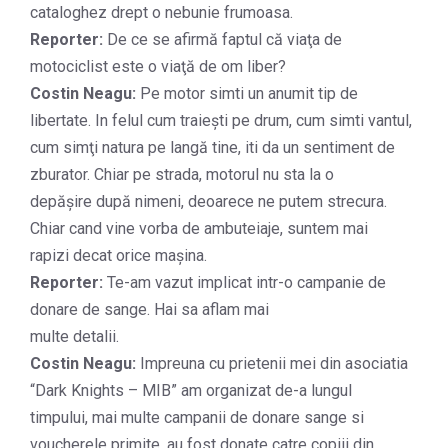
cataloghez drept o nebunie frumoasa.
Reporter:
De ce se afirmă faptul că viaţa de
motociclist este o viaţă de om liber?
Costin Neagu:
Pe motor simti un anumit tip de
libertate. In felul cum traieşti pe drum, cum simti vantul,
cum simţi natura pe langă tine, iti da un sentiment de
zburator. Chiar pe strada, motorul nu sta la o
depăşire după nimeni, deoarece ne putem strecura.
Chiar cand vine vorba de ambuteiaje, suntem mai
rapizi decat orice maşina.
Reporter:
Te-am vazut implicat intr-o campanie de
donare de sange. Hai sa aflam mai
multe detalii.
Costin Neagu:
Impreuna cu prietenii mei din asociatia
“Dark Knights – MIB” am organizat de-a lungul
timpului, mai multe campanii de donare sange si
voucherele primite, au fost donate catre copiii din