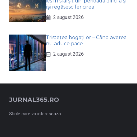
ies în sfârșit din perioada dificilă și
își regăsesc fericirea
2 august 2026
Tristețea bogaților – Când averea
nu aduce pace
2 august 2026
JURNAL365.RO
Stirile care va intereseaza