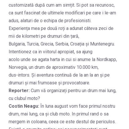
customizată după cum am simțit. Si pot sa recunosc,
ca sunt fascinat de ultimele modificari pe care i le-am
adus, alaturi de o echipa de profesionisti.
Experiența mea pe două roți a adunat câteva zeci de
mii de kilometri pe drumuri din țară,
Bulgaria, Turcia, Grecia, Serbia, Croația și Muntenegru.
Intentionez ca in viitorul apropiat, sa ajung
acolo unde se agata harta in cui si anume la Nordkapp,
Norvegia, un drum de aproximativ 10.000 km,
dus-intors. Și aventura continuă de la an la an și pe
drumuri și mai frumoase și provocatoare.
Reporter:
Cum vă organizați pentru un drum mai lung,
cu clubul moto?
Costin Neagu:
În luna august vom face primul nostru
drum, mai lung, ca și club moto. In primul rand o sa
mergem in coloana, ceea ce este destul de periculos.