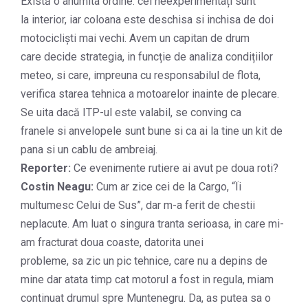
Există o anumita ordine: cei neexperimentați sunt
la interior, iar coloana este deschisa si inchisa de doi
motocicliști mai vechi. Avem un capitan de drum
care decide strategia, in funcție de analiza condițiilor
meteo, si care, impreuna cu responsabilul de flota,
verifica starea tehnica a motoarelor inainte de plecare.
Se uita dacă ITP-ul este valabil, se conving ca
franele si anvelopele sunt bune si ca ai la tine un kit de
pana si un cablu de ambreiaj.
Reporter:
Ce evenimente rutiere ai avut pe doua roti?
Costin Neagu:
Cum ar zice cei de la Cargo, “Ïi
multumesc Celui de Sus”, dar m-a ferit de chestii
neplacute. Am luat o singura tranta serioasa, in care mi-
am fracturat doua coaste, datorita unei
probleme, sa zic un pic tehnice, care nu a depins de
mine dar atata timp cat motorul a fost in regula, miam
continuat drumul spre Muntenegru. Da, as putea sa o