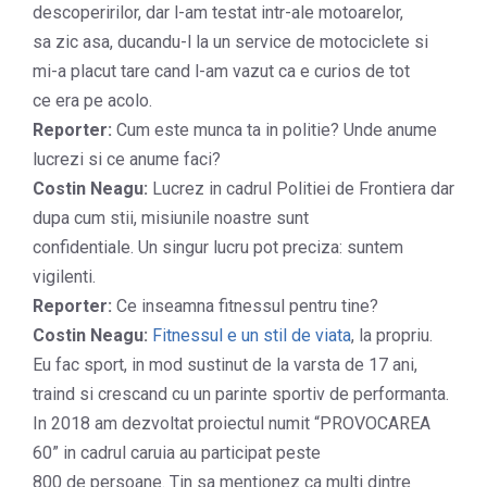
descoperirilor, dar l-am testat intr-ale motoarelor,
sa zic asa, ducandu-l la un service de motociclete si
mi-a placut tare cand l-am vazut ca e curios de tot
ce era pe acolo.
Reporter:
Cum este munca ta in politie? Unde anume
lucrezi si ce anume faci?
Costin Neagu:
Lucrez in cadrul Politiei de Frontiera dar
dupa cum stii, misiunile noastre sunt
confidentiale. Un singur lucru pot preciza: suntem
vigilenti.
Reporter:
Ce inseamna fitnessul pentru tine?
Costin Neagu:
Fitnessul e un stil de viata
, la propriu.
Eu fac sport, in mod sustinut de la varsta de 17 ani,
traind si crescand cu un parinte sportiv de performanta.
In 2018 am dezvoltat proiectul numit “PROVOCAREA
60” in cadrul caruia au participat peste
800 de persoane. Tin sa mentionez ca multi dintre