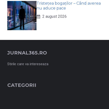
Tristețea bogaților – Când averea
nu aduce pace
2 august 2026
JURNAL365.RO
Stirile care va intereseaza
CATEGORII