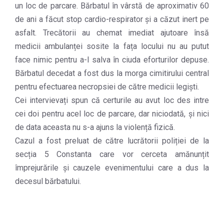
un loc de parcare. Bărbatul în vârstă de aproximativ 60
de ani a făcut stop cardio-respirator și a căzut inert pe
asfalt. Trecătorii au chemat imediat ajutoare însă
medicii ambulanței sosite la fața locului nu au putut
face nimic pentru a-l salva în ciuda eforturilor depuse.
Bărbatul decedat a fost dus la morga cimitirului central
pentru efectuarea necropsiei de către medicii legiști.
Cei intervievați spun că certurile au avut loc des intre
cei doi pentru acel loc de parcare, dar niciodată, și nici
de data aceasta nu s-a ajuns la violență fizică.
Cazul a fost preluat de către lucrătorii poliției de la
secția 5 Constanta care vor cerceta amănunțit
împrejurările și cauzele evenimentului care a dus la
decesul bărbatului.