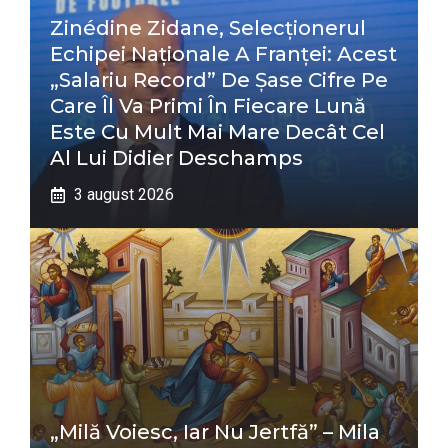
Zinédine Zidane, Selecționerul
Echipei Naționale A Franței: Acest
„salariu Record” De Șase Cifre Pe
Care Îl Va Primi În Fiecare Lună
Este Cu Mult Mai Mare Decât Cel
Al Lui Didier Deschamps
3 august 2026
„Milă Voiesc, Iar Nu Jertfă” – Mila