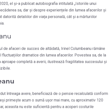
20, el și-a publicat autobiografia intitulată „Istoriile unui
căderea sa, dar și despre experiențele din lumea afacerilor și
datorită detaliilor din viața personală, cât și a mărturiilor
ia.
eanu
mul de afaceri de succes de altădată, Irinel Columbeanu rămâne
fluctuațiilor dramatice din lumea afacerilor. Povestea sa, de la
a aproape completă a averii, ilustrează fragilitatea succesului și
zibile.
beanu
erdut întreaga avere, beneficiază de o pensie recalculată conform
. Deși primește acum o sumă ușor mai mare, cu aproximativ 120
nar, aceasta nu este suficientă pentru a acoperi costurile