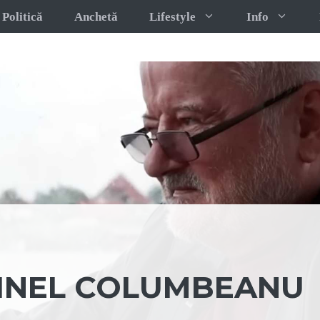
Politică
Anchetă
Lifestyle
Info
IRINEL COLUMBEANU