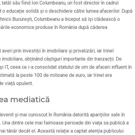
, tatăl său fiind Ion Columbeanu, un fost director în cadrul
it o educație solidă și o deschidere către lumea afacerilor. După
ehnicii București, Columbeanu a început să își clădească o
himbările economice produse în România după căderea
eri prin investiții în imobiliare și privatizări, iar Irinel
imobiliare, obținând câștiguri importante din tranzacții. De
 IT, ceea ce i-a consolidat statutul de om de afaceri influent în
stimată la peste 100 de milioane de euro, iar Irinel era
de viață opulent.
tea mediatică
evenit și mai cunoscut în România datorită aparițiilor sale în
te. Una dintre cele mai faimoase perioade din viața sa publică a
ai tânăr decât el. Această relație a captat atenția publicului