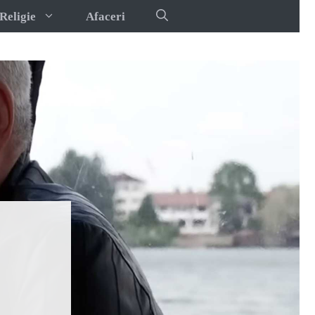
Religie
Afaceri