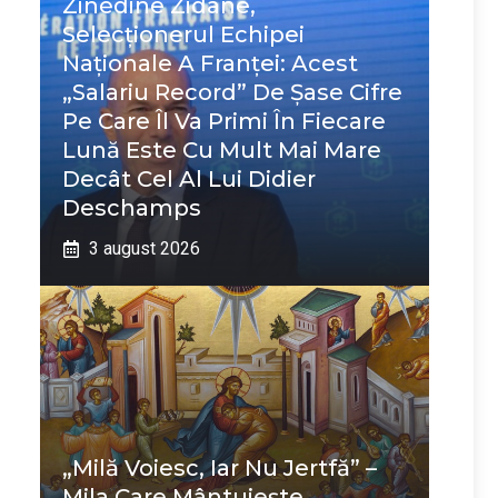
Zinédine Zidane,
Selecționerul Echipei
Naționale A Franței: Acest
„salariu Record” De Șase Cifre
Pe Care Îl Va Primi În Fiecare
Lună Este Cu Mult Mai Mare
Decât Cel Al Lui Didier
Deschamps
3 august 2026
„Milă Voiesc, Iar Nu Jertfă” –
Mila Care Mântuiește