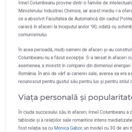
Irinel Columbeanu provine dintr-o familie de intelectuali
Ministerului Industriei Chimice, iar acest mediu i-a ofer
ce a absolvit Facultatea de Automatică din cadrul Polit
carieră în afaceri la începutul anilor ’90, odată cu sc
comunismului.
În acea perioadă, mulți oameni de afaceri și-au construit av
Columbeanu nu a făcut excepție. S-a lansat în afaceri cu 
asemenea, a investit în companii din domeniul energiei și
România. În anii de vârf ai carierei sale, averea sa era e
recunoscut pentru gustul său pentru lux și pentru stilul 
Viața personală și popularita
În ciuda succesului său în afaceri, Irinel Columbeanu a d
tabloide și a relațiilor sale romantice intens mediatiza
fost relația sa cu
Monica Gabor
, un model cu 30 de ani m