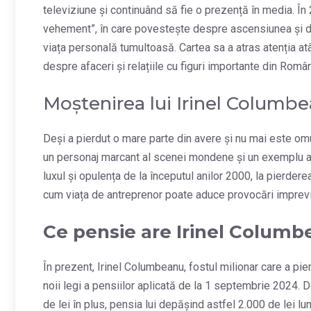
televiziune și continuând să fie o prezență în media. În 20
vehement”, în care povestește despre ascensiunea și de
viața personală tumultoasă. Cartea sa a atras atenția atât 
despre afaceri și relațiile cu figuri importante din Român
Moștenirea lui Irinel Columb
Deși a pierdut o mare parte din avere și nu mai este o
un personaj marcant al scenei mondene și un exemplu al 
luxul și opulența de la începutul anilor 2000, la pierdere
cum viața de antreprenor poate aduce provocări imprevi
Ce pensie are Irinel Colum
În prezent, Irinel Columbeanu, fostul milionar care a pi
noii legi a pensiilor aplicată de la 1 septembrie 2024
de lei în plus, pensia lui depășind astfel 2.000 de lei lu