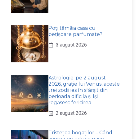
Poți tămâia casa cu
bețișoare parfumate?
3 august 2026
Astrologie: pe 2 august
2026, grație lui Venus, aceste
trei zodii ies în sfârșit din
perioada dificilă și își
regăsesc fericirea
2 august 2026
Tristețea bogaților – Când
averea nu aduce pace