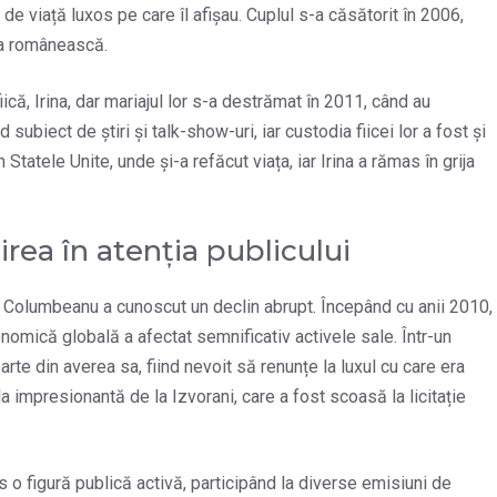
i de viață luxos pe care îl afișau. Cuplul s-a căsătorit în 2006,
ia românească.
că, Irina, dar mariajul lor s-a destrămat în 2011, când au
 subiect de știri și talk-show-uri, iar custodia fiicei lor a fost și
Statele Unite, unde și-a refăcut viața, iar Irina a rămas în grija
rea în atenția publicului
nel Columbeanu a cunoscut un declin abrupt. Începând cu anii 2010,
conomică globală a afectat semnificativ activele sale. Într-un
rte din averea sa, fiind nevoit să renunțe la luxul cu care era
la impresionantă de la Izvorani, care a fost scoasă la licitație
s o figură publică activă, participând la diverse emisiuni de