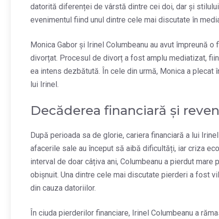
datorită diferenței de vârstă dintre cei doi, dar și stilulu
evenimentul fiind unul dintre cele mai discutate în med
Monica Gabor și Irinel Columbeanu au avut împreună o fii
divorțat. Procesul de divorț a fost amplu mediatizat, fiind
ea intens dezbătută. În cele din urmă, Monica a plecat în 
lui Irinel.
Decăderea financiară și reveni
După perioada sa de glorie, cariera financiară a lui Iri
afacerile sale au început să aibă dificultăți, iar criza e
interval de doar câțiva ani, Columbeanu a pierdut mare pa
obișnuit. Una dintre cele mai discutate pierderi a fost vi
din cauza datoriilor.
În ciuda pierderilor financiare, Irinel Columbeanu a răma