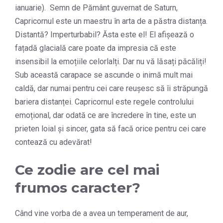
ianuarie). Semn de Pământ guvernat de Saturn,
Capricornul este un maestru în arta de a păstra distanța.
Distantă? Imperturbabil? Ăsta este el! El afișează o
fațadă glacială care poate da impresia că este
insensibil la emoțiile celorlalți. Dar nu vă lăsați păcăliți!
Sub această carapace se ascunde o inimă mult mai
caldă, dar numai pentru cei care reușesc să îi străpungă
bariera distanței. Capricornul este regele controlului
emoțional, dar odată ce are încredere în tine, este un
prieten loial și sincer, gata să facă orice pentru cei care
contează cu adevărat!
Ce zodie are cel mai
frumos caracter?
Când vine vorba de a avea un temperament de aur,