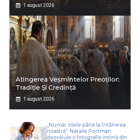
1 august 2026
Atingerea Veșmintelor Preoților:
Tradiție Și Credință
1 august 2026
„Număr zilele până la întâlnirea
noastră”: Natalie Portman
dezvăluie o fotografie intimă din