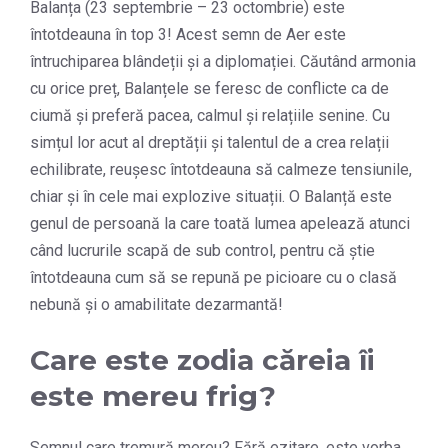
Balanța (23 septembrie – 23 octombrie) este
întotdeauna în top 3! Acest semn de Aer este
întruchiparea blândeții și a diplomației. Căutând armonia
cu orice preț, Balanțele se feresc de conflicte ca de
ciumă și preferă pacea, calmul și relațiile senine. Cu
simțul lor acut al dreptății și talentul de a crea relații
echilibrate, reușesc întotdeauna să calmeze tensiunile,
chiar și în cele mai explozive situații. O Balanță este
genul de persoană la care toată lumea apelează atunci
când lucrurile scapă de sub control, pentru că știe
întotdeauna cum să se repună pe picioare cu o clasă
nebună și o amabilitate dezarmantă!
Care este zodia căreia îi
este mereu frig?
Semnul care tremură mereu? Fără ezitare, este vorba