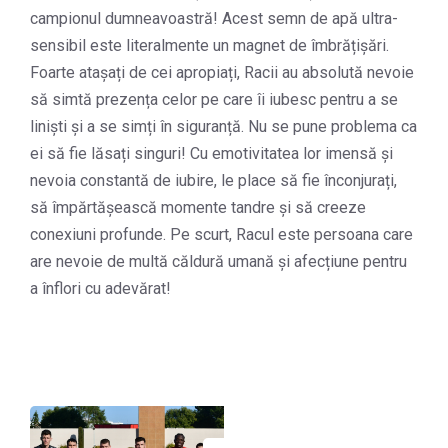
campionul dumneavoastră! Acest semn de apă ultra-
sensibil este literalmente un magnet de îmbrățișări.
Foarte atașați de cei apropiați, Racii au absolută nevoie
să simtă prezența celor pe care îi iubesc pentru a se
liniști și a se simți în siguranță. Nu se pune problema ca
ei să fie lăsați singuri! Cu emotivitatea lor imensă și
nevoia constantă de iubire, le place să fie înconjurați,
să împărtășească momente tandre și să creeze
conexiuni profunde. Pe scurt, Racul este persoana care
are nevoie de multă căldură umană și afecțiune pentru
a înflori cu adevărat!