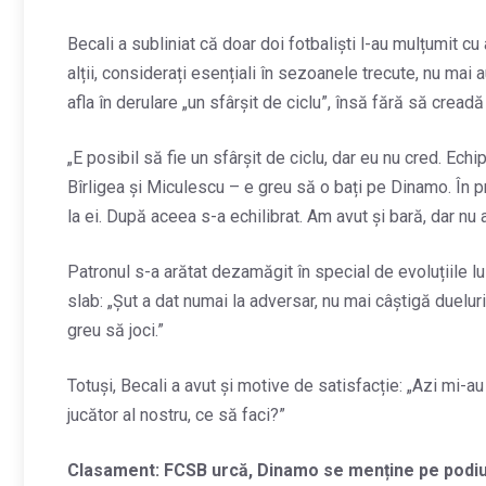
Becali a subliniat că doar doi fotbaliști l-au mulțumit c
alții, considerați esențiali în sezoanele trecute, nu mai
afla în derulare „un sfârșit de ciclu”, însă fără să crea
„E posibil să fie un sfârșit de ciclu, dar eu nu cred. Echi
Bîrligea și Miculescu – e greu să o bați pe Dinamo. În 
la ei. După aceea s-a echilibrat. Am avut și bară, dar nu 
Patronul s-a arătat dezamăgit în special de evoluțiile lui
slab: „Șut a dat numai la adversar, nu mai câștigă dueluri
greu să joci.”
Totuși, Becali a avut și motive de satisfacție: „Azi mi-
jucător al nostru, ce să faci?”
Clasament: FCSB urcă, Dinamo se menține pe podi