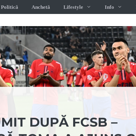
Politică
Anchetă
Lifestyle
Info
MIT DUPĂ FCSB –