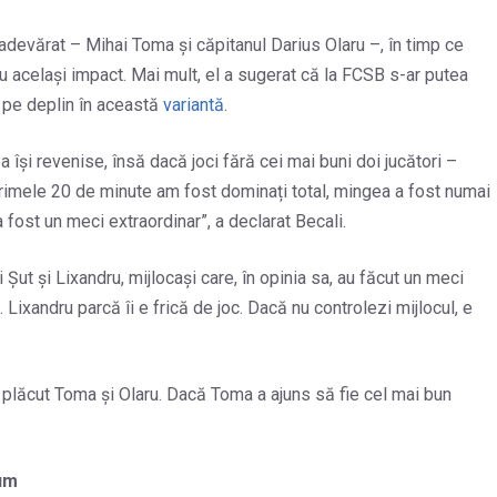
u adevărat – Mihai Toma și căpitanul Darius Olaru –, în timp ce
 au același impact. Mai mult, el a sugerat că la FCSB s-ar putea
dă pe deplin în această
variantă
.
pa își revenise, însă dacă joci fără cei mai buni doi jucători –
primele 20 de minute am fost dominați total, mingea a fost numai
a fost un meci extraordinar”, a declarat Becali.
 Șut și Lixandru, mijlocași care, în opinia sa, au făcut un meci
. Lixandru parcă îi e frică de joc. Dacă nu controlezi mijlocul, e
au plăcut Toma și Olaru. Dacă Toma a ajuns să fie cel mai bun
um