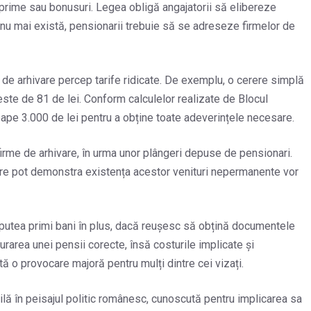
 prime sau bonusuri. Legea obligă angajatorii să elibereze
i nu mai există, pensionarii trebuie să se adreseze firmelor de
de arhivare percep tarife ridicate. De exemplu, o cerere simplă
 este de 81 de lei. Conform calculelor realizate de Blocul
oape 3.000 de lei pentru a obține toate adeverințele necesare.
 firme de arhivare, în urma unor plângeri depuse de pensionari.
care pot demonstra existența acestor venituri nepermanente vor
 putea primi bani în plus, dacă reușesc să obțină documentele
rarea unei pensii corecte, însă costurile implicate și
 o provocare majoră pentru mulți dintre cei vizați.
ă în peisajul politic românesc, cunoscută pentru implicarea sa