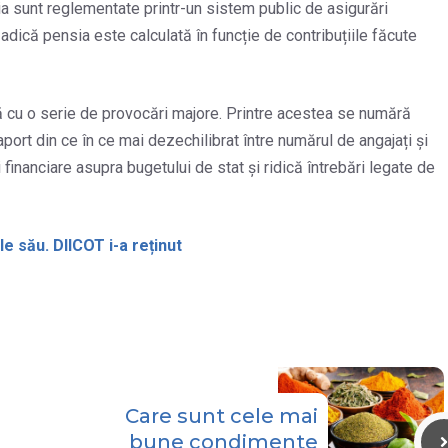
nia sunt reglementate printr-un sistem public de asigurări
, adică pensia este calculată în funcție de contribuțiile făcute
ă cu o serie de provocări majore. Printre acestea se numără
aport din ce în ce mai dezechilibrat între numărul de angajați și
inanciare asupra bugetului de stat și ridică întrebări legate de
e său. DIICOT i-a reținut
Care sunt cele mai
bune condimente