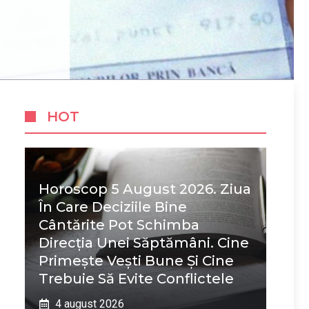
HOT
Horoscop 5 August 2026. Ziua
În Care Deciziile Bine
Cântărite Pot Schimba
Direcția Unei Săptămâni. Cine
Primește Vești Bune Și Cine
Trebuie Să Evite Conflictele
4 august 2026