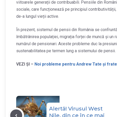
viitoarele generații de contribuabili. Pensiile din Româ
sociale, care funcționează pe principiul contributivității
de-a lungul vieții active.
În prezent, sistemul de pensii din România se confrunt
îmbătrânirea populației, migrația forței de muncă și un r
numărul de pensionari. Aceste probleme duc la presiuni f
sustenabilitatea pe termen lung a sistemului de pensii.
VEZI ȘI –
Noi probleme pentru Andrew Tate și fratel
Alertă! Virusul West
Nile, din ce în ce mai