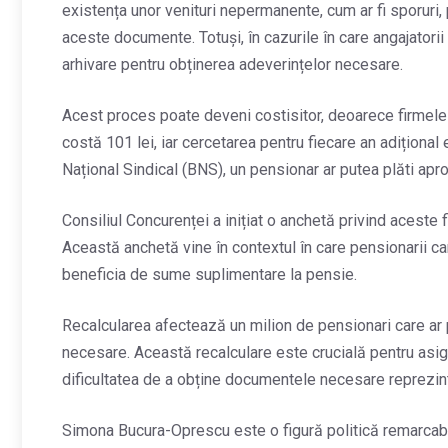
existența unor venituri nepermanente, cum ar fi sporuri,
aceste documente. Totuși, în cazurile în care angajatori
arhivare pentru obținerea adeverințelor necesare.
Acest proces poate deveni costisitor, deoarece firmele 
costă 101 lei, iar cercetarea pentru fiecare an adițional
Național Sindical (BNS), un pensionar ar putea plăti apr
Consiliul Concurenței a inițiat o anchetă privind aceste
Această anchetă vine în contextul în care pensionarii 
beneficia de sume suplimentare la pensie.
Recalcularea afectează un milion de pensionari care ar
necesare. Această recalculare este crucială pentru asigu
dificultatea de a obține documentele necesare reprezintă
Simona Bucura-Oprescu este o figură politică remarcabil