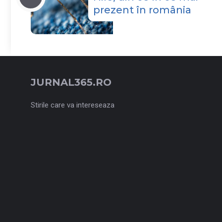
prezent în românia
JURNAL365.RO
Stirile care va intereseaza