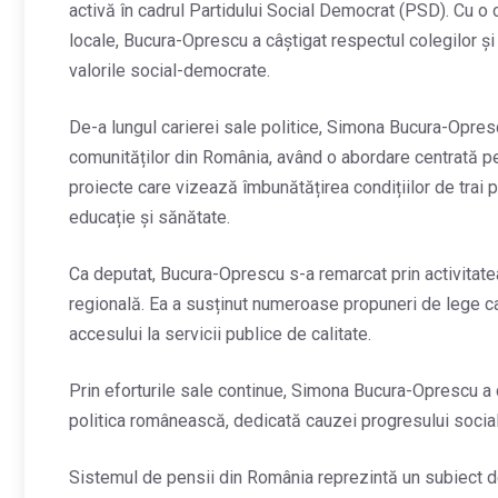
activă în cadrul Partidului Social Democrat (PSD). Cu o c
locale, Bucura-Oprescu a câștigat respectul colegilor și
valorile social-democrate.
De-a lungul carierei sale politice, Simona Bucura-Opre
comunităților din România, având o abordare centrată pe
proiecte care vizează îmbunătățirea condițiilor de trai p
educație și sănătate.
Ca deputat, Bucura-Oprescu s-a remarcat prin activitatea 
regională. Ea a susținut numeroase propuneri de lege car
accesului la servicii publice de calitate.
Prin eforturile sale continue, Simona Bucura-Oprescu a d
politica românească, dedicată cauzei progresului social 
Sistemul de pensii din România reprezintă un subiect de 