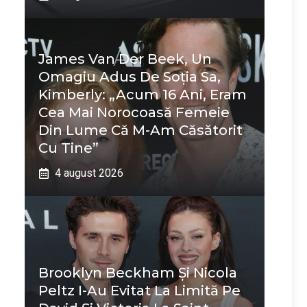
James Van Der Beek, Un
Omagiu Adus De Soția Sa,
Kimberly: „Acum 16 Ani, Eram
Cea Mai Norocoasă Femeie
Din Lume Că M-Am Căsătorit
Cu Tine”
4 august 2026
Brooklyn Beckham Și Nicola
Peltz I-Au Evitat La Limită Pe