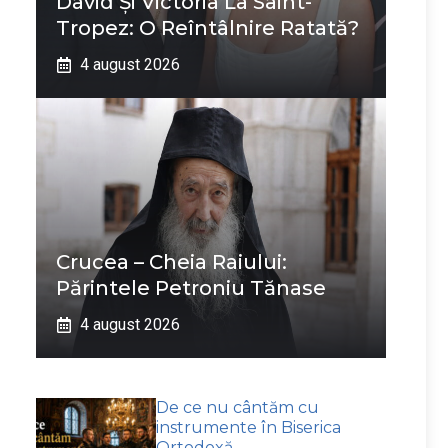
David Și Victoria La Saint-
Tropez: O Reîntâlnire Ratată?
4 august 2026
Crucea – Cheia Raiului:
Părintele Petroniu Tănase
4 august 2026
De ce nu cântăm cu
instrumente în Biserica
Ortodoxă