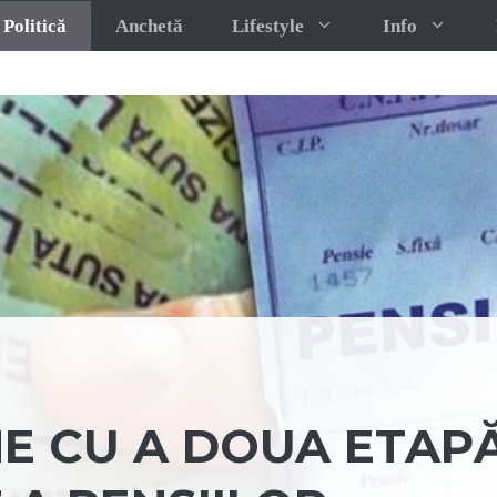
Politică
Anchetă
Lifestyle
Info
NE CU A DOUA ETAP