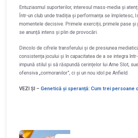
Entuziasmul suporterilor, interesul mass-media și atenți
Într-un club unde tradiția și performanța se împletesc, 
momentele decisive. Primele exerciții, primele pase și 
se anunță intens și plin de provocări.
Dincolo de cifrele transferului și de presiunea mediatică
consistența jocului și în capacitatea de a se integra într
impună stilul și să răspundă cerințelor lui Arne Slot, s
ofensiva „cormoranilor”, ci și un nou idol pe Anfield.
VEZI ȘI –
Genetică și speranță: Cum trei persoane cu