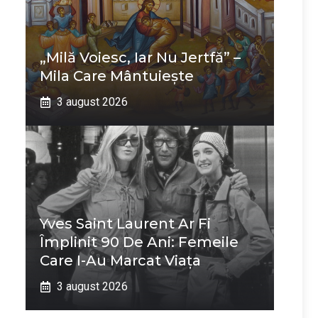
„Milă Voiesc, Iar Nu Jertfă” –
Mila Care Mântuiește
3 august 2026
Yves Saint Laurent Ar Fi
Împlinit 90 De Ani: Femeile
Care I-Au Marcat Viața
3 august 2026