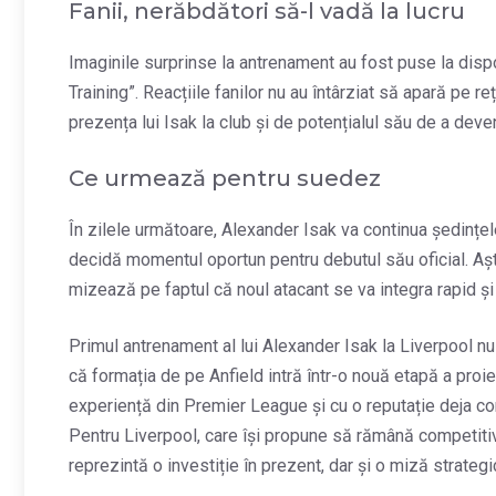
Fanii, nerăbdători să-l vadă la lucru
Imaginile surprinse la antrenament au fost puse la dispoz
Training”. Reacțiile fanilor nu au întârziat să apară pe r
prezența lui Isak la club și de potențialul său de a deveni
Ce urmează pentru suedez
În zilele următoare, Alexander Isak va continua ședințe
decidă momentul oportun pentru debutul său oficial. Aște
mizează pe faptul că noul atacant se va integra rapid și
Primul antrenament al lui Alexander Isak la Liverpool n
că formația de pe Anfield intră într-o nouă etapă a proi
experiență din Premier League și cu o reputație deja cont
Pentru Liverpool, care își propune să rămână competitiv 
reprezintă o investiție în prezent, dar și o miză strategic