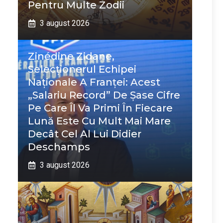
Pentru Multe Zodii
3 august 2026
Zinédine Zidane,
Selecționerul Echipei
Naționale A Franței: Acest
„salariu Record” De Șase Cifre
Pe Care Îl Va Primi În Fiecare
Lună Este Cu Mult Mai Mare
Decât Cel Al Lui Didier
Deschamps
3 august 2026