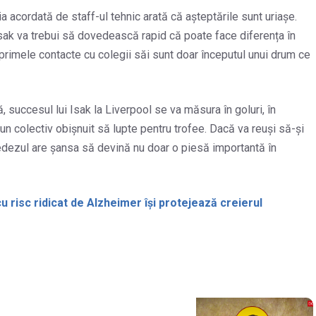
a acordată de staff-ul tehnic arată că așteptările sunt uriașe.
Isak va trebui să dovedească rapid că poate face diferența în
primele contacte cu colegii săi sunt doar începutul unui drum ce
, succesul lui Isak la Liverpool se va măsura în goluri, în
-un colectiv obișnuit să lupte pentru trofee. Dacă va reuși să-și
uedezul are șansa să devină nu doar o piesă importantă în
 risc ridicat de Alzheimer își protejează creierul