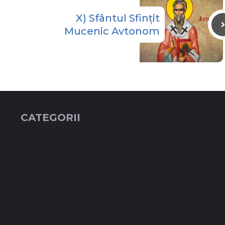
X) Sfântul Sfințit
Mucenic Avtonom
CATEGORII