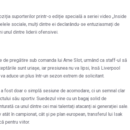
iția suporterilor printr-o ediție specială a seriei video „Inside
ețelele sociale, mulți dintre ei declarându-se entuziasmați de
 unul dintre liderii ofensivei.
le de pregătire sub comanda lui Arne Slot, urmând ca staff-ul să
ptările sunt uriașe, iar presiunea nu va lipsi, însă Liverpool
 va aduce un plus într-un sezon extrem de solicitant.
u a fost doar o simplă sesiune de acomodare, ci un semnal clar
ectului său sportiv. Suedezul vine cu un bagaj solid de
urată ca unul dintre cei mai talentați atacanți ai generației sale.
atât în campionat, cât și pe plan european, transferul lui Isak
ă pentru viitor.