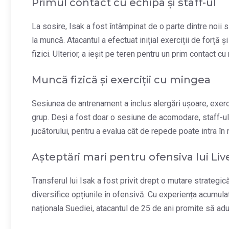
Primul contact cu echipa și staff-ul
La sosire, Isak a fost întâmpinat de o parte dintre noii 
la muncă. Atacantul a efectuat inițial exerciții de forță
fizici. Ulterior, a ieșit pe teren pentru un prim contact cu
Muncă fizică și exerciții cu mingea
Sesiunea de antrenament a inclus alergări ușoare, exerc
grup. Deși a fost doar o sesiune de acomodare, staff-ul m
jucătorului, pentru a evalua cât de repede poate intra în 
Așteptări mari pentru ofensiva lui Liv
Transferul lui Isak a fost privit drept o mutare strategic
diversifice opțiunile în ofensivă. Cu experiența acumula
naționala Suediei, atacantul de 25 de ani promite să aducă