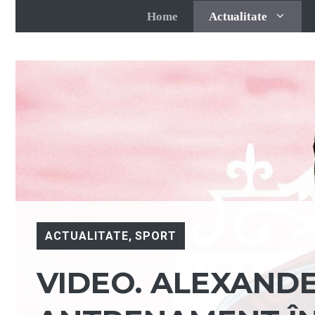
Sari
Home
Actualitate
la
conținut
ACTUALITATE
,
SPORT
VIDEO. ALEXANDE