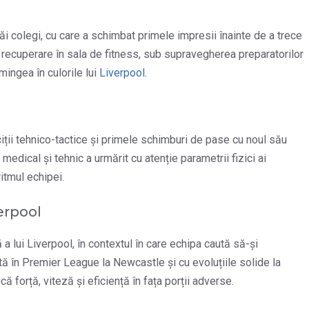
săi colegi, cu care a schimbat primele impresii înainte de a trece
 și recuperare în sala de fitness, sub supravegherea preparatorilor
 mingea în culorile lui
Liverpool
.
iții tehnico-tactice și primele schimburi de pase cu noul său
edical și tehnic a urmărit cu atenție parametrii fizici ai
ritmul echipei.
erpool
ă a lui Liverpool, în contextul în care echipa caută să-și
tă în Premier League la Newcastle și cu evoluțiile solide la
 forță, viteză și eficiență în fața porții adverse.