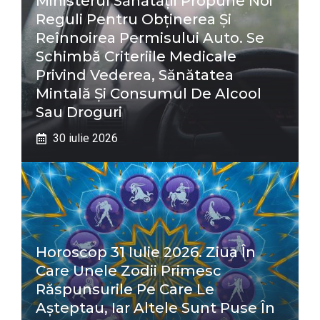
Ministerul Sănătății Propune Noi
Reguli Pentru Obținerea Și
Reînnoirea Permisului Auto. Se
Schimbă Criteriile Medicale
Privind Vederea, Sănătatea
Mintală Și Consumul De Alcool
Sau Droguri
30 iulie 2026
Horoscop 31 Iulie 2026. Ziua În
Care Unele Zodii Primesc
Răspunsurile Pe Care Le
Așteptau, Iar Altele Sunt Puse În