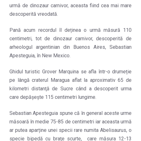
urmă de dinozaur carnivor, aceasta fiind cea mai mare
descoperită vreodată.
Pană acum recordul îl deținea o urmă măsură 110
centimetri, tot de dinozaur carnivor, descoperită de
arheologul argentinian din Buenos Aires, Sebastian
Apesteguia, în New Mexico.
Ghidul turistic Grover Marquina se afla într-o drumeție
pe lângă craterul Maragua aflat la aproximativ 65 de
kilometri distanţă de Sucre când a descoperit urma
care depășește 115 centimetri lungime.
Sebastian Apesteguia spune că în general aceste urme
măsoară în medie 75-85 de centimetri iar aceasta urmă
ar putea aparține unei specii rare numita Abelisaurus, o
specie bipedă cu braţe scurte, care măsura 12-13