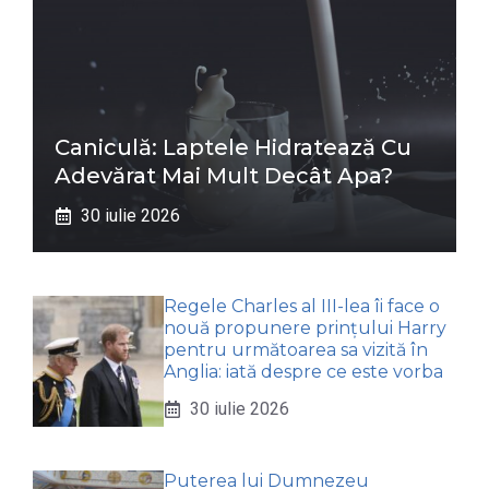
Caniculă: Laptele Hidratează Cu
Adevărat Mai Mult Decât Apa?
30 iulie 2026
Regele Charles al III-lea îi face o
nouă propunere prințului Harry
pentru următoarea sa vizită în
Anglia: iată despre ce este vorba
30 iulie 2026
Puterea lui Dumnezeu