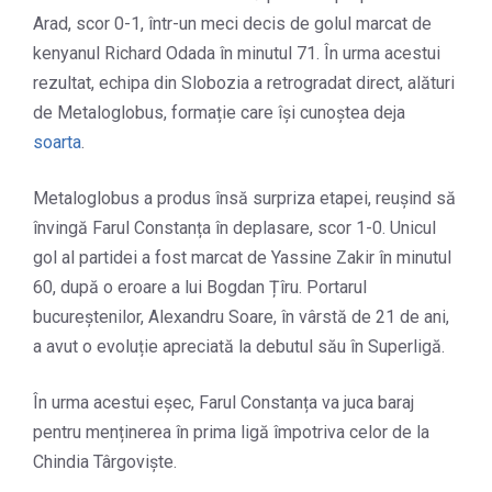
Arad, scor 0-1, într-un meci decis de golul marcat de
kenyanul Richard Odada în minutul 71. În urma acestui
rezultat, echipa din Slobozia a retrogradat direct, alături
de Metaloglobus, formație care își cunoștea deja
soarta
.
Metaloglobus a produs însă surpriza etapei, reușind să
învingă Farul Constanța în deplasare, scor 1-0. Unicul
gol al partidei a fost marcat de Yassine Zakir în minutul
60, după o eroare a lui Bogdan Țîru. Portarul
bucureștenilor, Alexandru Soare, în vârstă de 21 de ani,
a avut o evoluție apreciată la debutul său în Superligă.
În urma acestui eșec, Farul Constanța va juca baraj
pentru menținerea în prima ligă împotriva celor de la
Chindia Târgoviște.