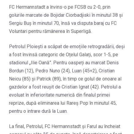
FC Hermannstadt a învins-o pe FCSB cu 2-0, prin
golurile marcate de Bojidar Ciorbadjiski în minutul 38 și
Sergiu Buș în minutul 70, însă va disputa baraj cu FC
Voluntari pentru rămânerea în Superligă.
Petrolul Ploiești a scăpat de emoțiile retrogradării, deși
a fost învinsă categoric de Oțelul Galați, scor 1-5, pe
stadionul „Ilie Oană”. Pentru oaspeți au marcat Denis
Bordun (12), Pedro Nuno (24), Luan (45+2), Cristian
Neicu (85) și Patrick (89), în timp ce golul de onoare al
gazdelor a fost reușit de Cristian Ignat (42). Petrolul a
evoluat în inferioritate numerică din finalul primei
reprize, după eliminarea lui Rareș Pop în minutul 45,
pentru o intrare dură la Luan.
La final, Petrolul, FC Hermannstadt și Farul au încheiat