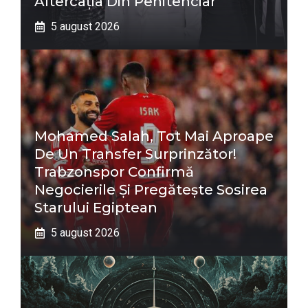
Altercația Din Penitenciar
5 august 2026
Mohamed Salah, Tot Mai Aproape
De Un Transfer Surprinzător!
Trabzonspor Confirmă
Negocierile Și Pregătește Sosirea
Starului Egiptean
5 august 2026