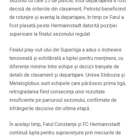
sezonul cu câte 25 de puncte, însă departajarea a fost
decisă de criteriile din clasament, Petrolul beneficiind
de rotunjire și avantaj la departajare, în timp ce Farul a
fost plasată peste Hermannstadt datorită poziției
superioare la finalul sezonului regulat.
Finalul play-out-ului din Superliga a adus o încheiere
tensionată și echilibrată a luptei pentru menținere, cu
diferențe minime între echipe și decizii tranșate de
detalii de clasament și departajare. Unirea Slobozia și
Metaloglobus sunt echipele care părăsesc prima ligă,
retrogradarea fiind consecința unor rezultate
insuficiente pe parcursul sezonului, confirmate de
înfrângerile decisive din ultima etapă.
În același timp, Farul Constanța și FC Hermannstadt
continuă lupta pentru supraviețuire prin meciurile de