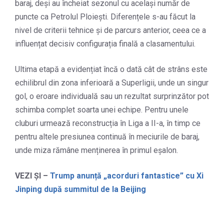
baraj, deși au încheiat sezonul cu același număr de
puncte ca Petrolul Ploiești. Diferențele s-au făcut la
nivel de criterii tehnice și de parcurs anterior, ceea ce a
influențat decisiv configurația finală a clasamentului.
Ultima etapă a evidențiat încă o dată cât de strâns este
echilibrul din zona inferioară a Superligii, unde un singur
gol, o eroare individuală sau un rezultat surprinzător pot
schimba complet soarta unei echipe. Pentru unele
cluburi urmează reconstrucția în Liga a II-a, în timp ce
pentru altele presiunea continuă în meciurile de baraj,
unde miza rămâne menținerea în primul eșalon.
VEZI ȘI –
Trump anunță „acorduri fantastice” cu Xi
Jinping după summitul de la Beijing