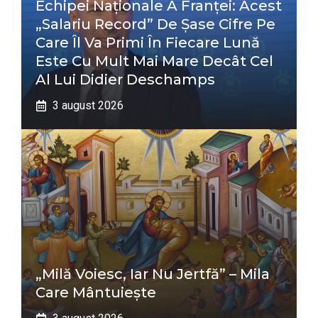
Echipei Naționale A Franței: Acest
„salariu Record” De Șase Cifre Pe
Care Îl Va Primi În Fiecare Lună
Este Cu Mult Mai Mare Decât Cel
Al Lui Didier Deschamps
3 august 2026
„Milă Voiesc, Iar Nu Jertfă” – Mila
Care Mântuiește