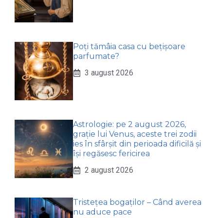
Poți tămâia casa cu bețișoare
parfumate?
3 august 2026
Astrologie: pe 2 august 2026,
grație lui Venus, aceste trei zodii
ies în sfârșit din perioada dificilă și
își regăsesc fericirea
2 august 2026
Tristețea bogaților – Când averea
nu aduce pace