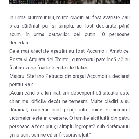
În urma cutremurului, multe clădiri au fost avariate sau
s-au dărâmat pur și simplu, au fost declarate până
acum, în urma căutărilor, cel putin 10 persoane
decedate.
Cele mai afectate așezări au fost Accumoli, Amatrice,
Posta și Arquata del Tronto , cutremurul pare însă să nu
fi atins zone foarte locuite ale Italiei.
Maiorul Stefano Petrucci din orașul Accumoli a declarat
pentru RAI:
„Acum când s-a luminat, am descoperit că situația este
chiar mai dificilă decât ne temeam. Multe clădiri s-au
dărâmat, oamenii sunt prinși intre ruine și numărul
victimelor este în creștere. O familie alcătuită din patru
persoane a fost pur și simplu îngropată sub dărâmături
și nu sunt semne că ar fi supraviețuit.”