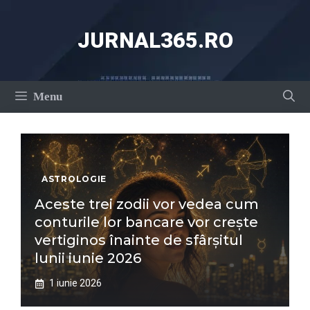
Sari
la
JURNAL365.RO
conținut
Menu
ASTROLOGIE
Aceste trei zodii vor vedea cum
conturile lor bancare vor crește
vertiginos înainte de sfârșitul
lunii iunie 2026
1 iunie 2026