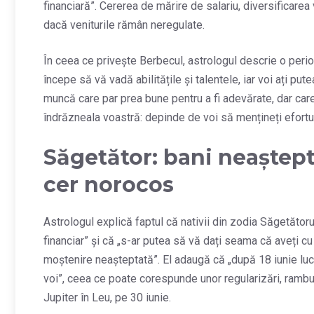
financiară”. Cererea de mărire de salariu, diversificarea 
dacă veniturile rămân neregulate.
În ceea ce privește Berbecul, astrologul descrie o perioa
începe să vă vadă abilitățile și talentele, iar voi ați put
muncă care par prea bune pentru a fi adevărate, dar care
îndrăzneala voastră: depinde de voi să mențineți efortul
Săgetător: bani neaștept
cer norocos
Astrologul explică faptul că nativii din zodia Săgetătoru
financiar” și că „s-ar putea să vă dați seama că aveți c
moștenire neașteptată”. El adaugă că „după 18 iunie lu
voi”, ceea ce poate corespunde unor regularizări, ramburs
Jupiter în Leu, pe 30 iunie.