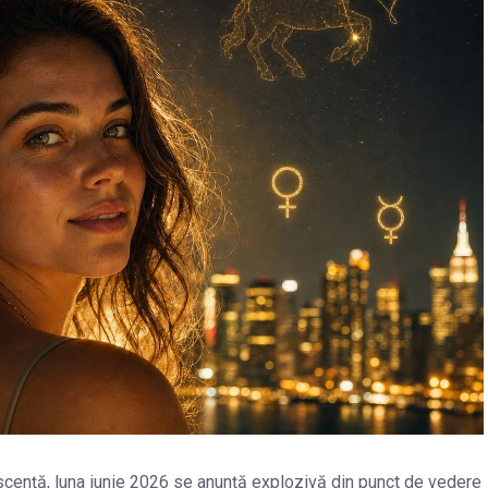
escență, luna iunie 2026 se anunță explozivă din punct de vedere