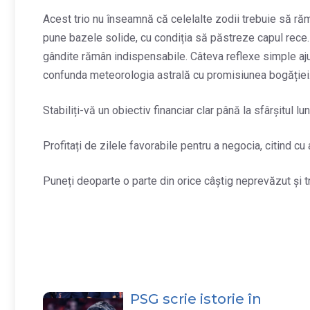
Acest trio nu înseamnă că celelalte zodii trebuie să ră
pune bazele solide, cu condiția să păstreze capul rece. C
gândite rămân indispensabile. Câteva reflexe simple ajut
confunda meteorologia astrală cu promisiunea bogăției
Stabiliți-vă un obiectiv financiar clar până la sfârșitul luni
Profitați de zilele favorabile pentru a negocia, citind cu a
Puneți deoparte o parte din orice câștig neprevăzut și t
PSG scrie istorie în