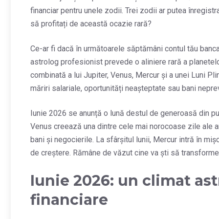
financiar pentru unele zodii. Trei zodii ar putea înregistr
să profitați de această ocazie rară?
Ce-ar fi dacă în următoarele săptămâni contul tău bancar
astrolog profesionist prevede o aliniere rară a planetelor,
combinată a lui Jupiter, Venus, Mercur și a unei Luni Plin
măriri salariale, oportunități neașteptate sau bani nepre
Iunie 2026 se anunță o lună destul de generoasă din punct
Venus creează una dintre cele mai norocoase zile ale anu
bani și negocierile. La sfârșitul lunii, Mercur intră în mi
de creștere. Rămâne de văzut cine va ști să transforme 
Iunie 2026: un climat ast
financiare