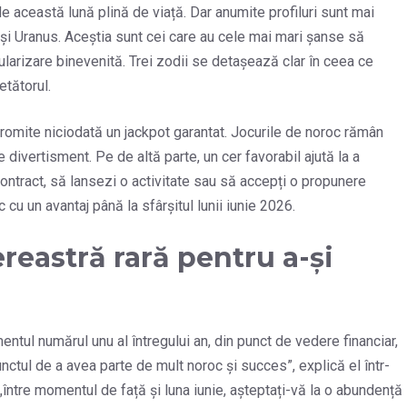
de această lună plină de viață. Dar anumite profiluri sunt mai
 și Uranus. Aceștia sunt cei care au cele mai mari șanse să
gularizare binevenită. Trei zodii se detașează clar în ceea ce
etătorul.
romite niciodată un jackpot garantat. Jocurile de noroc rămân
ivertisment. Pe de altă parte, un cer favorabil ajută la a
contract, să lansezi o activitate sau să accepți o propunere
cu un avantaj până la sfârșitul lunii iunie 2026.
reastră rară pentru a-și
ntul numărul unu al întregului an, din punct de vedere financiar,
unctul de a avea parte de mult noroc și succes”, explică el într-
„între momentul de față și luna iunie, așteptați-vă la o abundență