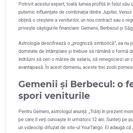
Potrivit acestui expert, toată lumea profită în felul său 
puternic influențate de combinația dintre Jupiter, Venus
obțină o creștere a veniturilor, un nou contract sau o re
privește câștigurile financiare: Gemenii, Berbecul și Săg
Astrologia descifrează o „prognoză simbolică”, ea nu p
dominate de întâmplare și trebuie să rămână o formă de d
îndrăzni să ceri o mărire de salariu, să renegociezi un 
avantajoasă. În acest domeniu, aceste trei zodii pornesc 
Gemenii și Berbecul: o fe
spori veniturile
Pentru Gemeni, astrologul anunță: „Trăiți în prezent mome
pe care îl veți cunoaște în următorii 12 ani. Sunteți pe p
un videoclip difuzat de site-ul YourTango. El adaugă că 