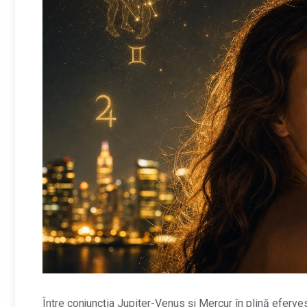
Între conjuncția Jupiter-Venus și Mercur în plină eferv