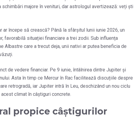
a schimbări majore în venituri, dar astrologul avertizează: veți ști
 ar începe să crească? Până la sfârșitul lunii iunie 2026, un
 favorabilă situației financiare a trei zodii. Sub influența
e Albastre care a trecut deja, unii nativi ar putea beneficia de
văzuți.
 de vedere financiar. Pe 9 iunie, întâlnirea dintre Jupiter și
lui. Asta în timp ce Mercur în Rac facilitează discuțiile despre
șcare retrogradă, iar Jupiter intră în Leu, deschizând un nou ciclu
acest climat în câștiguri concrete.
ral propice câștigurilor