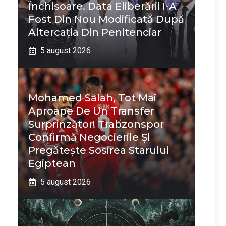
Închisoare. Data Eliberării I-A
Fost Din Nou Modificată După
Altercația Din Penitenciar
5 august 2026
Mohamed Salah, Tot Mai
Aproape De Un Transfer
Surprinzător! Trabzonspor
Confirmă Negocierile Și
Pregătește Sosirea Starului
Egiptean
5 august 2026