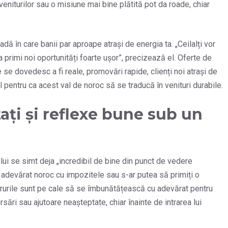
veniturilor sau o misiune mai bine plătită pot da roade, chiar
dă în care banii par aproape atrași de energia ta. „Ceilalți vor
ea primi noi oportunități foarte ușor”, precizează el. Oferte de
 se dovedesc a fi reale, promovări rapide, clienți noi atrași de
 pentru ca acest val de noroc să se traducă în venituri durabile.
ați și reflexe bune sub un
lui se simt deja „incredibil de bine din punct de vedere
u adevărat noroc cu impozitele sau s-ar putea să primiți o
crurile sunt pe cale să se îmbunătățească cu adevărat pentru
ări sau ajutoare neașteptate, chiar înainte de intrarea lui