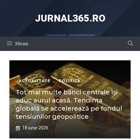
Sari
la
JURNAL365.RO
conținut
Menu
ACTUALITATE
,
POLITICĂ
Tot mai multe bănci centrale își
aduc aurul acasă. Tendința
globală se accelerează pe fondul
tensiunilor geopolitice
18 iunie 2026