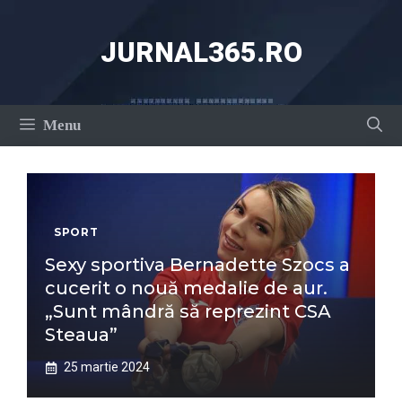
Sari
la
JURNAL365.RO
conținut
Menu
SPORT
Sexy sportiva Bernadette Szocs a
cucerit o nouă medalie de aur.
„Sunt mândră să reprezint CSA
Steaua”
25 martie 2024