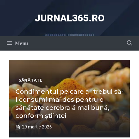
Sari
la
JURNAL365.RO
conținut
Menu
SĂNĂTATE
Condimentul pe care ar trebui să-
l consumi mai des pentru o
sănătate cerebrală mai bună,
conform științei
29 martie 2026