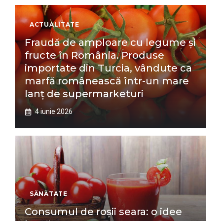
ACTUALITATE
Fraudă de amploare cu legume și
fructe în România. Produse
importate din Turcia, vândute ca
marfă românească într-un mare
lanț de supermarketuri
4 iunie 2026
SĂNĂTATE
Consumul de roșii seara: o idee