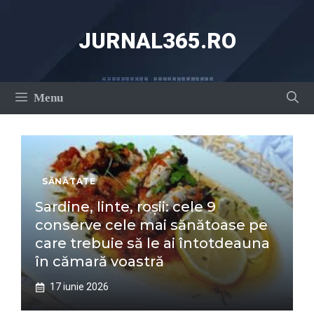
Sari
la
JURNAL365.RO
conținut
Menu
SĂNĂTATE
Sardine, linte, roșii: cele 9
conserve cele mai sănătoase pe
care trebuie să le ai întotdeauna
în cămară voastră
17 iunie 2026