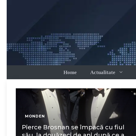
Sari
la
conținut
Home
Actualitate
MONDEN
Pierce Brosnan se împacă cu fiul
său, la douăzeci de ani după ce a