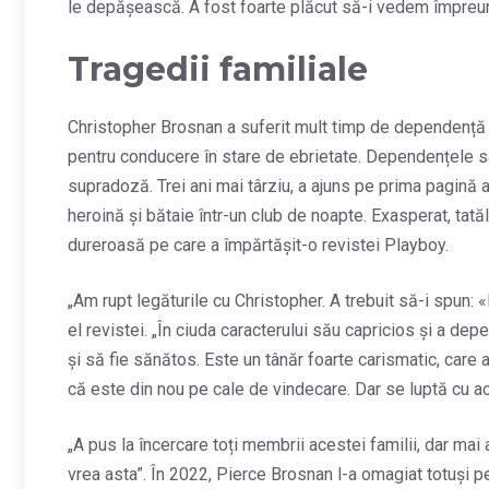
le depășească. A fost foarte plăcut să-i vedem împreu
Tragedii familiale
Christopher Brosnan a suferit mult timp de dependență de 
pentru conducere în stare de ebrietate. Dependențele sa
supradoză. Trei ani mai târziu, a ajuns pe prima pagină 
heroină și bătaie într-un club de noapte. Exasperat, tată
dureroasă pe care a împărtășit-o revistei Playboy.
„Am rupt legăturile cu Christopher. A trebuit să-i spun:
el revistei. „În ciuda caracterului său capricios și a dep
și să fie sănătos. Este un tânăr foarte carismatic, care 
că este din nou pe cale de vindecare. Dar se luptă cu ac
„A pus la încercare toți membrii acestei familii, dar mai
vrea asta”. În 2022, Pierce Brosnan l-a omagiat totuși pe I