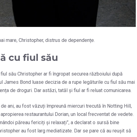
ai mare, Christopher, distrus de dependențe.
 cu fiul său
fiul său Christopher ar fi îngropat securea războiului după
ul James Bond luase decizia de a rupe legăturile cu fiul său mai
 de droguri. Dar astăzi, tatăl și fiul ar fi reluat comunicarea.
 de ani, au fost văzuți împreună miercuri trecută în Notting Hill,
în apropierea restaurantului Dorian, un local frecventat de vedete.
Amândoi păreau fericiți și relaxați”, a declarat o sursă bine
ristopher au fost larg mediatizate. Dar se pare că au reușit să