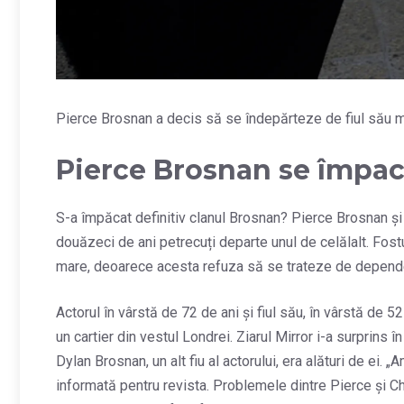
Pierce Brosnan a decis să se îndepărteze de fiul său m
Pierce Brosnan se împacă
S-a împăcat definitiv clanul Brosnan? Pierce Brosnan și 
douăzeci de ani petrecuți departe unul de celălalt. Fost
mare, deoarece acesta refuza să se trateze de dependența
Actorul în vârstă de 72 de ani și fiul său, în vârstă de 52
un cartier din vestul Londrei. Ziarul Mirror i-a surprins 
Dylan Brosnan, un alt fiu al actorului, era alături de ei. „
informată pentru revista. Problemele dintre Pierce și Ch