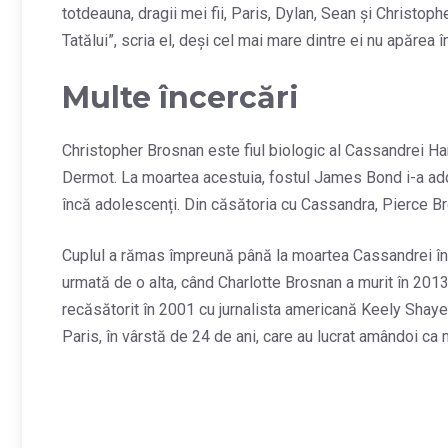
totdeauna, dragii mei fii, Paris, Dylan, Sean și Christo
Tatălui”, scria el, deși cel mai mare dintre ei nu apărea î
Multe încercări
Christopher Brosnan este fiul biologic al Cassandrei Harr
Dermot. La moartea acestuia, fostul James Bond i-a adop
încă adolescenți. Din căsătoria cu Cassandra, Pierce Br
Cuplul a rămas împreună până la moartea Cassandrei în 
urmată de o alta, când Charlotte Brosnan a murit în 2013,
recăsătorit în 2001 cu jurnalista americană Keely Shaye Sm
Paris, în vârstă de 24 de ani, care au lucrat amândoi ca