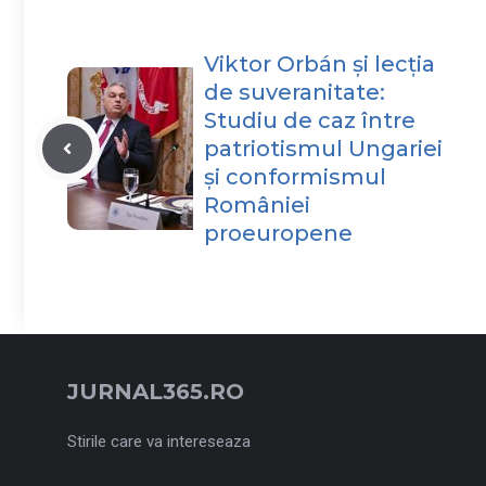
Viktor Orbán și lecția
de suveranitate:
Studiu de caz între
patriotismul Ungariei
și conformismul
României
proeuropene
JURNAL365.RO
Stirile care va intereseaza