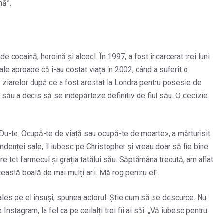
nă”.
cocaină, heroină și alcool. În 1997, a fost încarcerat trei luni
le aproape că i-au costat viața în 2002, când a suferit o
a ziarelor după ce a fost arestat la Londra pentru posesie de
l său a decis să se îndepărteze definitiv de fiul său. O decizie
 «Du-te. Ocupă-te de viață sau ocupă-te de moarte», a mărturisit
endenței sale, îl iubesc pe Christopher și vreau doar să fie bine
are tot farmecul și grația tatălui său. Săptămâna trecută, am aflat
eastă boală de mai mulți ani. Mă rog pentru el”.
 ales pe el însuși, spunea actorul. Știe cum să se descurce. Nu
nstagram, la fel ca pe ceilalți trei fii ai săi. „Vă iubesc pentru