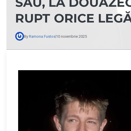
SĂU, LA DOUĂZEC
RUPT ORICE LEG
By
Ramona Fustos
10 noiembrie 2025