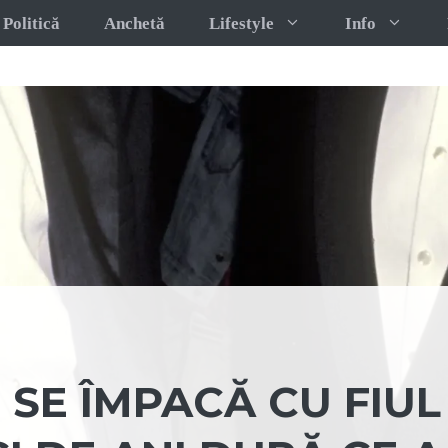
Politică
Anchetă
Lifestyle
Info
SE ÎMPACĂ CU FIUL