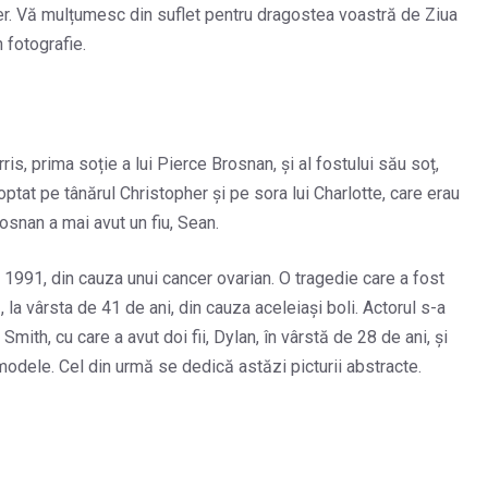
pher. Vă mulțumesc din suflet pentru dragostea voastră de Ziua
n fotografie.
is, prima soție a lui Pierce Brosnan, și al fostului său soț,
tat pe tânărul Christopher și pe sora lui Charlotte, care erau
osnan a mai avut un fiu, Sean.
1991, din cauza unui cancer ovarian. O tragedie care a fost
 la vârsta de 41 de ani, din cauza aceleiași boli. Actorul s-a
ith, cu care a avut doi fii, Dylan, în vârstă de 28 de ani, și
 modele. Cel din urmă se dedică astăzi picturii abstracte.