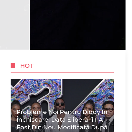
HOT
Probleme Noi Pentru Diddy În
Închisoare. Data Eliberării I-A
Fost Din Nou Modificată După