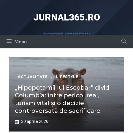
Sari
la
JURNAL365.RO
conținut
Menu
ACTUALITATE
,
LIFESTYLE
„Hipopotamii lui Escobar” divid
Columbia: între pericol real,
turism vital și o decizie
controversată de sacrificare
30 aprilie 2026