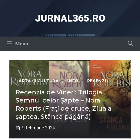
Sari
la
JURNAL365.RO
conținut
Menu
ARTĂ ȘI CULTURĂ
,
INFO
,
RECENZII
Recenzia de Vineri: Trilogia
Semnul celor Șapte – Nora
Roberts (Frați de cruce, Ziua a
șaptea, Stânca păgână)
9 februarie 2024