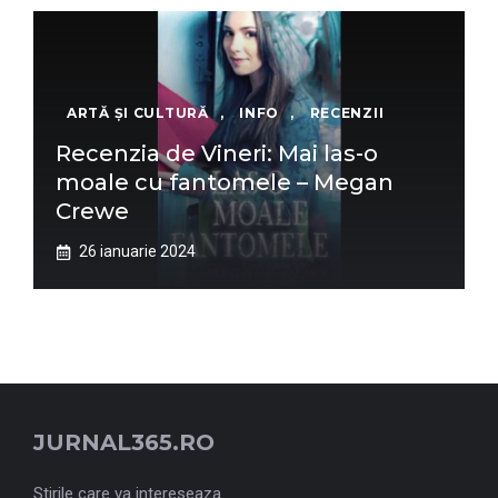
ARTĂ ȘI CULTURĂ
,
INFO
,
RECENZII
Recenzia de Vineri: Mai las-o
moale cu fantomele – Megan
Crewe
26 ianuarie 2024
JURNAL365.RO
Stirile care va intereseaza