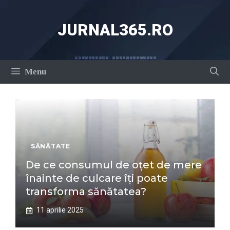
Sari
la
JURNAL365.RO
conținut
Menu
SĂNĂTATE
De ce consumul de oțet de mere
înainte de culcare îți poate
transforma sănătatea?
11 aprilie 2025