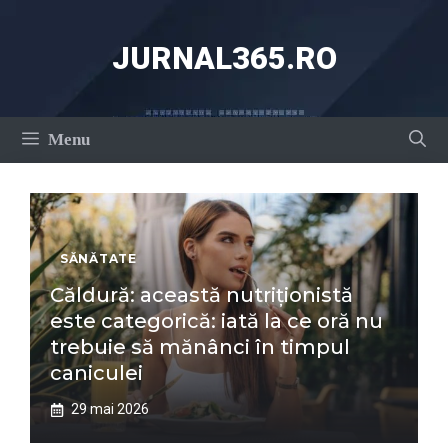
Sari
la
JURNAL365.RO
conținut
Menu
SĂNĂTATE
Căldură: această nutriționistă
este categorică: iată la ce oră nu
trebuie să mănânci în timpul
caniculei
29 mai 2026