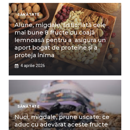
SĂNĂTATE
Alune, migdale, fistic: iată cele
mai bune 8 fructe cu coajă
lemnoasă pentru a asigura un
aport bogat de proteine și a
proteja inima
4 aprilie 2026
SĂNĂTATE
Nuci, migdale, prune uscate: ce
aduc cu adevărat aceste fructe