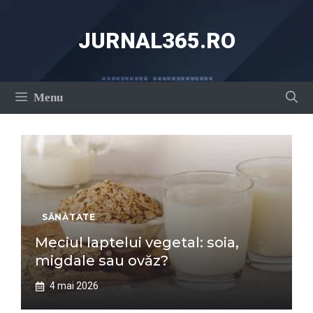
Sari
la
JURNAL365.RO
conținut
Menu
SĂNĂTATE
Meciul laptelui vegetal: soia,
migdale sau ovăz?
4 mai 2026